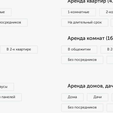
Аренда квартир (4
ные
1‑комнатные
2‑к
посредников
На длительный срок
Аренда комнат (16
В 2‑к квартире
В общежитии
В 2
Без посредников
Аренда домов, дач
аусы
п панелей
Дома
Дачи
Без посредников