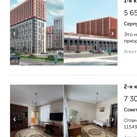
1-к 
5 6
Серп
‹
›
Это н
приор
Агент
2
/2
2-к 
7 3
Совет
‹
›
Отлич
11549