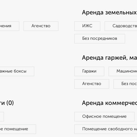
Аренда земельных 
чения
Агенство
ИЖС
Садоводст
Без посредников
Аренда гаржей, м
ражные боксы
Гаражи
Машиноме
Агенство
Без по
и (0)
Аренда коммерчес
Офисное помещение
ое помещение
Помещение свободного н