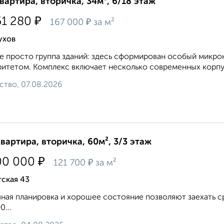
квартира, вторичка, 34м², 6/18 этаж
₽
51 280
₽
167 000
за м²
ухов
е просто группа зданий: здесь сформирован особый микро
итетом. Комплекс включает несколько современных корпус
ство, 07.08.2026
квартира, вторичка, 60м², 3/3 этаж
₽
00 000
₽
121 700
за м²
ская 43
ная планировка и хорошее состояние позволяют заехать ср
0...