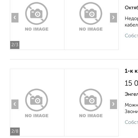
Октяб
‹
›
Недор
кабел
Собст
2
/3
1-к 
15 
Энгел
‹
›
Можно
Звонит
Собст
2
/8