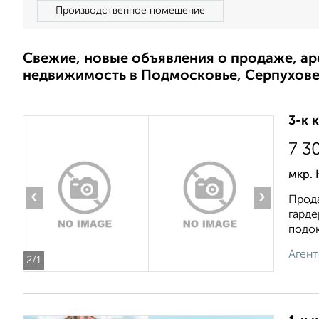
Производственное помещение
Свежие, новые объявления о продаже, а
недвижимость в Подмосковье, Серпухов
3-к 
7 3
мкр. 
‹
›
Прода
гарде
подок
Агент
2
/1