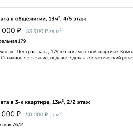
ата в общежитии, 13м², 4/5 этаж
₽
 000
₽
53 900
за м²
ральная 179
хов ул. Центральная д. 179 в 6ти комнатной квартире. Ком
 Отличное состояние, недавно сделан косметический ремон
ата в 3-к квартире, 13м², 2/2 этаж
₽
 000
₽
50 000
за м²
ская 76/2