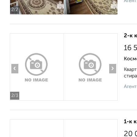
Агент
2
/2
2-к 
16 
Косм
‹
›
Кварт
стира
Агент
2
/3
1-к 
20 