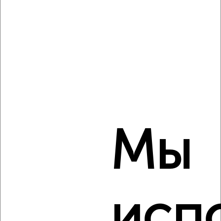
этаж
₽
6 000
в месяц
Весенняя 64
Агентство, 17.08.2022
Мы
7
Комната в 2-к квартире, на длительный срок, 53м², 5/9
этаж
₽
6 500
в месяц
Ворошилова 165
Агентство, 16.08.2022
исп
Виртуальные 3D-туры по музеям и объектам