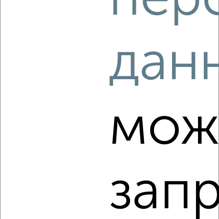
4
дан
Комната в 2-к квартире, на длительный срок, 14м², 3/9
этаж
₽
10 000
в месяц
Борисовское шоссе 9
Агентство, 15.08.2022
мож
зап
2
Комната в 2-к квартире, на длительный срок, 13м², 2/5
этаж