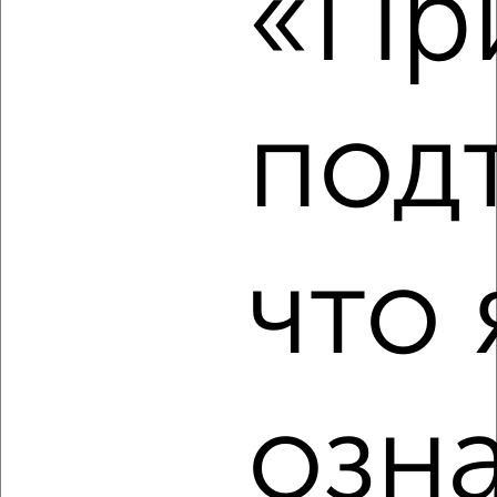
«При
Осенняя 35
Агентство, 15.08.2022
под
3
что 
Комната в 2-к квартире, на длительный срок, 18м², 3/5
этаж
₽
8 000
в месяц
Советская 108
Агентство, 15.08.2022
озн