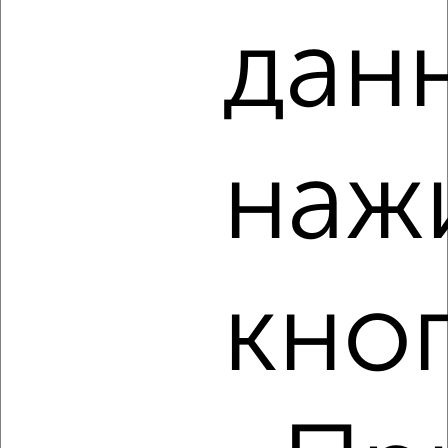
дан
5
Комната в 2-к квартире, на длительный срок, 50м², 4/9
этаж
₽
6 000
в месяц
наж
Ворошилова 167
Агентство, 16.08.2022
кно
3
Комната в 2-к квартире, на длительный срок, 18м², 2/5
этаж
₽
6 500
в месяц