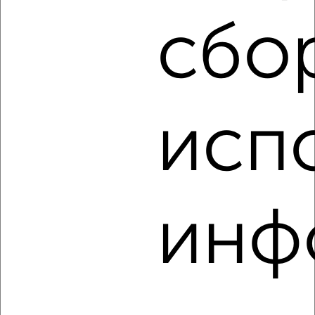
₽
8 000
в месяц
Советская 95
сбо
Агентство, 15.08.2022
исп
2
Комната в 2-к квартире, на длительный срок, 13м², 3/9
этаж
инф
₽
7 300
в месяц
Борисовское шоссе 9
Агентство, 15.08.2022