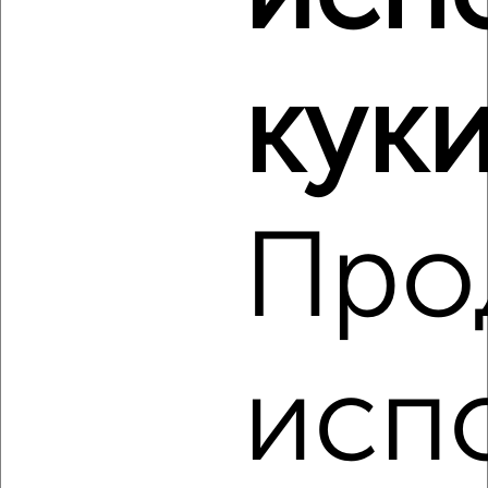
культуры
куки
Про
4
Комната в 2-к квартире, на длительный срок, 50м², 2/5
этаж
₽
6 000
в месяц
Советская 100А
Агентство, 16.08.2022
исп