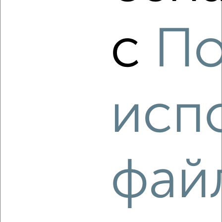
с
По
4
Комната в 2-к квартире, на длительный срок, 18м², 7/9
этаж
₽
7 000
в месяц
Ворошилова 134
исп
Агентство, 15.08.2022
фай
6
Комната в 2-к квартире, на длительный срок, 18м², 3/5
этаж
₽