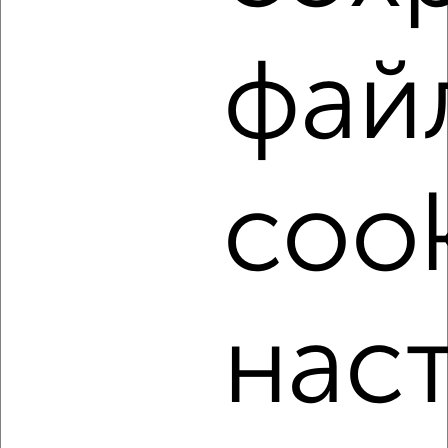
₽
6 000
в месяц
Чернышевского 40
Агентство, 15.08.2022
фай
cook
4
Комната в 2-к квартире, на длительный срок, 17м², 3/9
этаж
₽
8 000
в месяц
нас
Ворошилова 111
Агентство, 15.08.2022