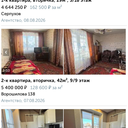
1-к квартира, вторичка, 29м², 3/18 этаж
₽
₽
4 644 250
162 500
за м²
Серпухов
Агентство, 08.08.2026
‹
›
2
/10
2-к квартира, вторичка, 42м², 9/9 этаж
₽
₽
5 400 000
128 600
за м²
Ворошилова 138
Агентство, 07.08.2026