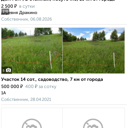
₽
2 500
в сутки
2
/8
деревня Дракино
Собственник, 06.08.2026
5
Участок 14 сот., садоводство, 7 км от города
₽
₽
500 000
400
за сотку
1А
Собственник, 28.04.2021