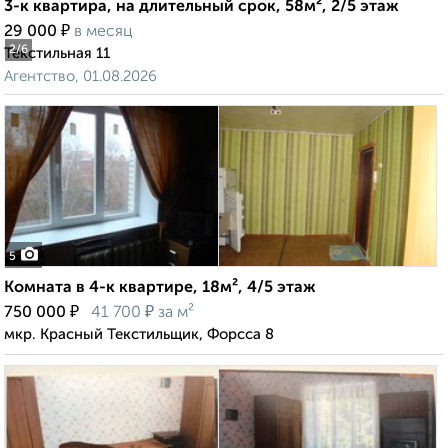
3-к квартира, на длительный срок, 58м², 2/5 этаж
₽
29 000
в месяц
2
/6
Текстильная 11
Агентство, 01.08.2026
5
Комната в 4-к квартире, 18м², 4/5 этаж
₽
₽
750 000
41 700
за м²
мкр. Красный Текстильщик, Форсса 8