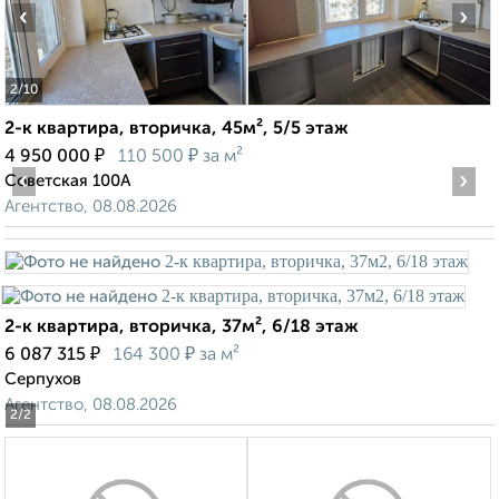
‹
›
2
/10
2-к квартира, вторичка, 45м², 5/5 этаж
₽
₽
4 950 000
110 500
за м²
‹
›
Советская 100А
Агентство, 08.08.2026
2-к квартира, вторичка, 37м², 6/18 этаж
₽
₽
6 087 315
164 300
за м²
Серпухов
Агентство, 08.08.2026
2
/2