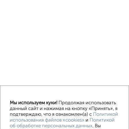
↑ НАВЕРХ К МЕНЮ
Мы используем куки!
Продолжая использовать
ИЖС
СНТ
В черте города
данный сайт и нажимая на кнопку «Принять», я
подтверждаю, что я ознакомлен(а) с
Политикой
использования файлов «cookies»
и
Политикой
Контакты
Политика конфиденциальности
об обработке персональных данных
. Вы