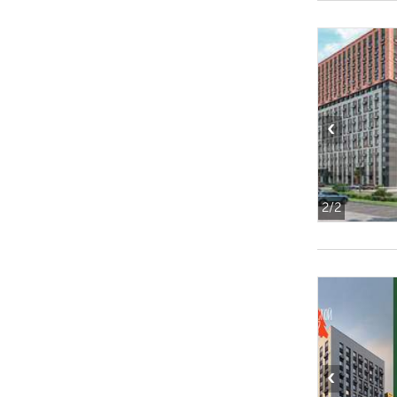
‹
2
/2
‹