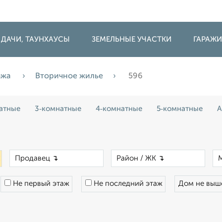
 ДАЧИ, ТАУНХАУСЫ
ЗЕМЕЛЬНЫЕ УЧАСТКИ
ГАРАЖ
ажа
Вторичное жилье
596
атные
3‑комнатные
4‑комнатные
5‑комнатные
А
×
×
×
Не первый этаж
Не последний этаж
Дом не вы