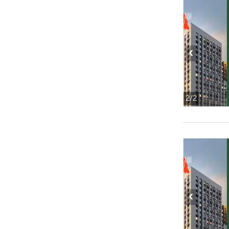
‹
2
/2
‹