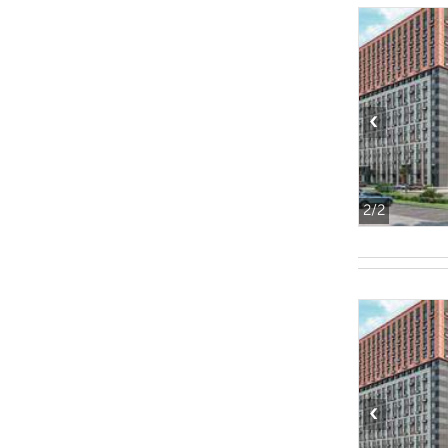
‹
2
/2
‹