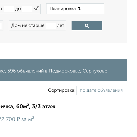
×
от
до
м²
Дом не старше
лет
нке, 596 объявлений в Подмосковье, Серпухове
Сортировка:
ичка, 60м², 3/3 этаж
₽
22 700
за м²