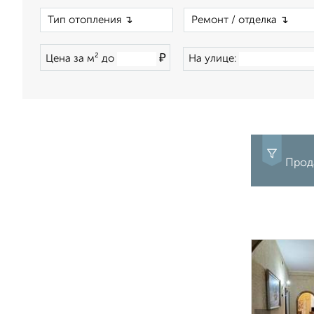
×
₽
Цена за м² до
На улице:
Прода