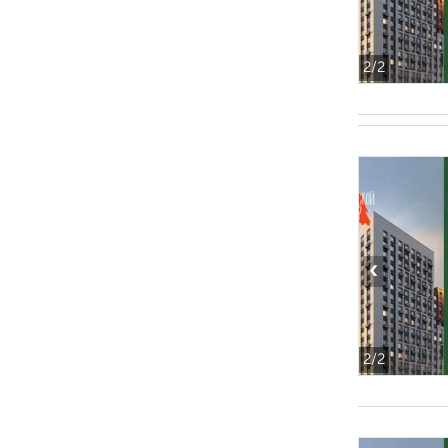
2
/2
‹
2
/2