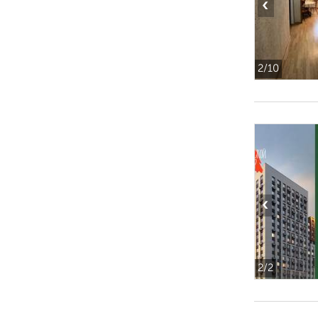
‹
2
/10
‹
2
/2