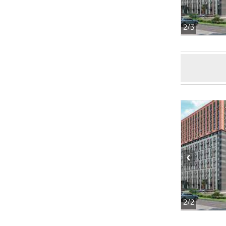
2
/3
‹
2
/2