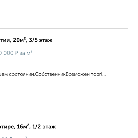
ии, 20м², 3/5 этаж
₽
0 000
за м²
шем состоянии.СобственникВозможен торг!...
тире, 16м², 1/2 этаж