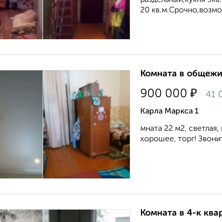
раздельный,кухня 9к
20 кв.м.Срочно,возмож
Комната в общежит
₽
900 000
41 
Карла Маркса 1
мната 22 м2, светлая
хорошее, торг! Звоните
Комната в 4-к квар