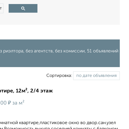
т
з риэлтора, без агентств, без комиссии, 51 объявлений
Сортировка:
тире, 12м², 2/4 этаж
₽
200
за м²
комнатной квартире,пластиковое окно во двор.сан.узел