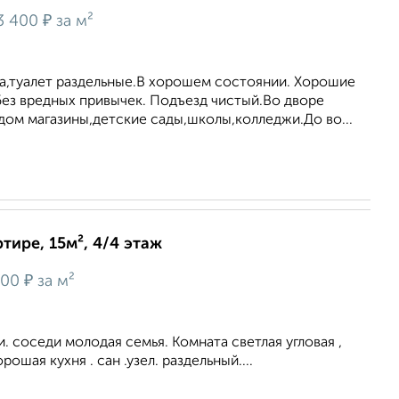
₽
3 400
за м²
на,туалет раздельные.В хорошем состоянии. Хорошие
без вредных привычек. Подъезд чистый.Во дворе
дом магазины,детские сады,школы,колледжи.До во...
тире, 15м², 4/4 этаж
₽
700
за м²
. соседи молодая семья. Комната светлая угловая ,
рошая кухня . сан .узел. раздельный....