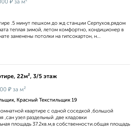
₽
000
за м²
тире .5 минут пешком до жд станции Серпухов,рядом
мната теплая зимой, летом комфортно, кондиционер в
ате заменены потолки на гипсокартон, н...
тире, 22м², 3/5 этаж
₽
100
за м²
льщик, Красный Текстильщик 19
комнатной квартире с одной соседкой ,большой
я ,сан узел раздельный ,две кладовки
ьная площадь 37.2кв.м,в собственности.общая площадь