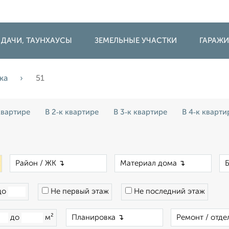
 ДАЧИ, ТАУНХАУСЫ
ЗЕМЕЛЬНЫЕ УЧАСТКИ
ГАРАЖ
жа
51
квартире
В 2‑к квартире
В 3‑к квартире
В 4‑к кварти
×
×
×
до
Не первый этаж
Не последний этаж
×
до
м²