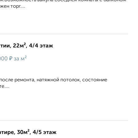
в.м.Возможность выкупа соседней комнаты с балконом
ен торг....
ии, 22м², 4/4 этаж
₽
000
за м²
, после ремонта, натяжной потолок, состояние
....
тире, 30м², 4/5 этаж