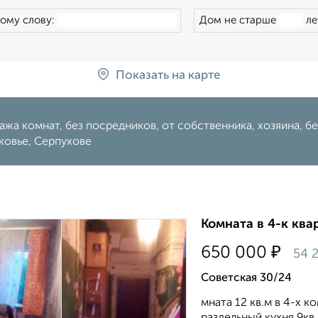
ому слову:
Дом не старше
ле
Показать на карте
жа комнат, без посредников, от собственника, хозяина, бе
ковье, Серпухове
Комната в 4-к квар
₽
650 000
54 
Советская 30/24
мната 12 кв.м в 4-х 