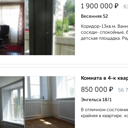
₽
1 900 000
6
Весенняя 52
Коридор-13кв.м. Ван
соседи- спокойные, 
детская площадка. Ря
Комната в 4-к квар
₽
850 000
56 
Энгельса 18/1
В отличном состоянии
крайняя в квартире. хо