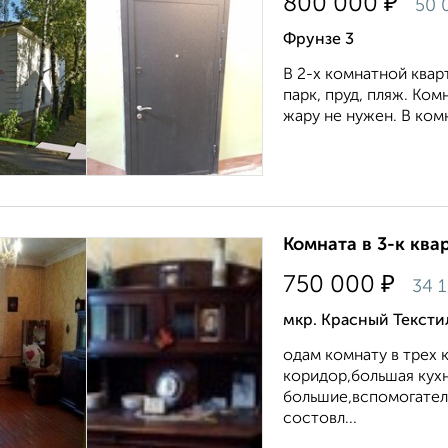
₽
800 000
50 
Фрунзе 3
В 2-х комнатной квар
парк, пруд, пляж. Ко
жару не нужен. В комн
Комната в 3-к квар
₽
750 000
34 
мкр. Красный Тексти
одам комнату в трех 
коридор,большая кухн
большие,вспомогател
состовл...