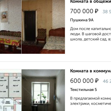
Комната в общежит
₽
700 000
38 
Пушкина 9А
Дом после капитальн
люди. В шаговой дос
школа, детский сад, в
Комната в коммуна
₽
600 000
46 
Текстильная 5
В предлагаемой комна
электрики, косметичес