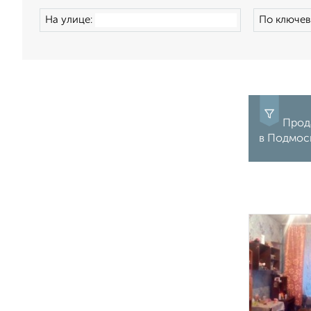
На улице:
По ключев
Прода
в Подмос