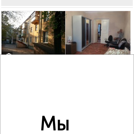
3
Комната в 3-к квартире, 33м², 1/3 этаж
₽
₽
1 390 000
42 200
за м²
площадь Ленина 4
Мы