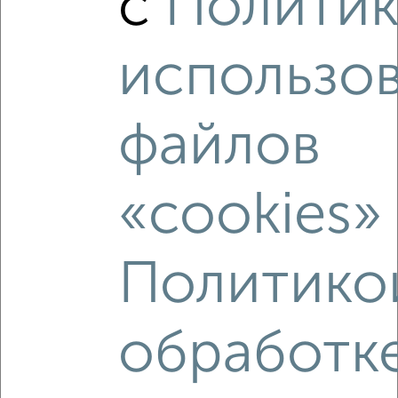
с
Полити
использо
файлов
4
Комната в общежитии, 20м², 3/5 этаж
₽
₽
1 600 000
80 000
за м²
«cookies»
Российская 40А
Политико
обработк
8
Комната в общежитии, 23м², 4/4 этаж