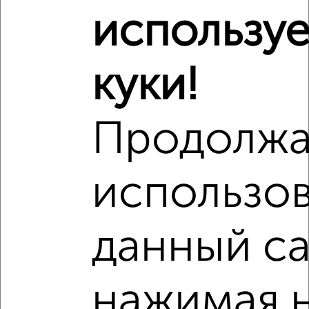
8
использу
Комната в 4-к квартире, 30м², 4/5 этаж
₽
₽
1 900 000
63 400
за м²
Весенняя 52
куки!
Продолжа
использов
8
Комната в общежитии, 22м², 4/4 этаж
₽
₽
900 000
41 000
за м²
данный са
Карла Маркса 1
нажимая 