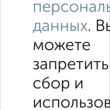
персонал
₽
₽
800 000
34 800
за м²
мкр. Красный Текстильщик, Красный Текстильщик 8
данных
. В
можете
запретить
3
Комната в коммуналке, 13м², 3/4 этаж
₽
₽
600 000
46 200
за м²
Текстильная 5
сбор и
использо