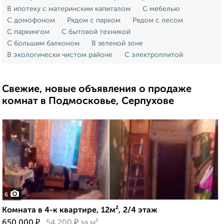
В ипотеку с материнским капиталом
С мебелью
С домофоном
Рядом с парком
Рядом с лесом
С паркингом
С бытовой техникой
С большим балконом
В зеленой зоне
В экологически чистом районе
С электроплитой
Свежие, новые объявления о продаже
комнат в Подмосковье, Серпухове
6
Комната в 4-к квартире, 12м², 2/4 этаж
₽
₽
650 000
54 200
за м²