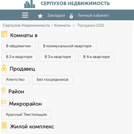
СЕРПУХОВ НЕДВИЖИМОСТЬ
Закладки
Личный кабинет
Серпухов Недвижимость
Комнаты
Продажа (132)
Комнаты в
В общежитии
В коммунальной квартире
В 2‑к квартире
В 3‑к квартире
В 4‑к квартире
Продавец
Агентство
Без посредников
Район
Микрорайон
Красный Текстильщик
Жилой комплекс