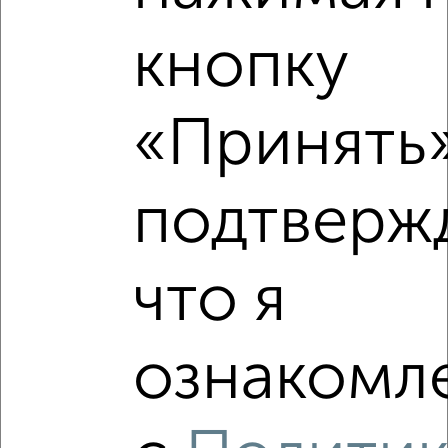
кнопку
7
Комната в общежитии, 17м², 2/2 этаж
«Принять»
₽
₽
850 000
50 000
за м²
площадь Ленина 5
подтверж
что я
8
ознакомле
Комната в 4-к квартире, 15м², 2/3 этаж
₽
₽
800 000
53 400
за м²
Юбилейный переулок 12