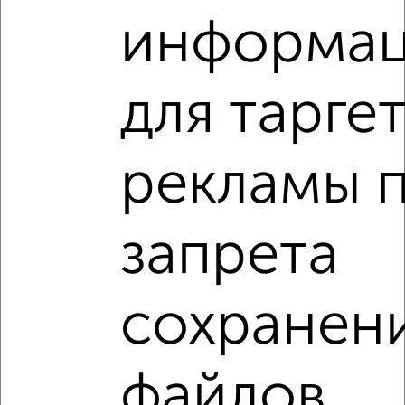
информа
4
Комната в 3-к квартире, 22м², 2/5 этаж
для тарге
₽
₽
1 000 000
45 500
за м²
мкр. Красный Текстильщик, Форсса 8
рекламы 
запрета
8
сохранен
Комната в общежитии, 18м², 2/4 этаж
₽
₽
700 000
38 900
за м²
Пушкина 9А
файлов