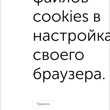
cookies в
настройк
7
Комната в 3-к квартире, 18м², 3/3 этаж
₽
₽
800 000
44 500
за м²
Химиков 41
своего
↑ НАВЕРХ К МЕНЮ
браузера.
В общежитии
В коммуналке
В двухкомнатной квартире
Без посредников
Контакты
Политика конфиденциальности
Пользовательское соглашение
Серпухов, улица Пролетарская 25
Принять
© 2015–2026
Сайт-доска объявлений недвижимости
О проекте