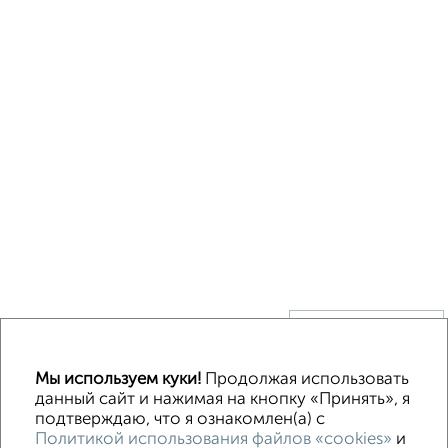
↑ НАВЕРХ К МЕНЮ
Без посредников
В деревне
Каркасный
Из бруса
Из сип панелей
Мы используем куки!
Продолжая использовать
Деревянный
Готовый дом
Под ключ
Загородный
данный сайт и нажимая на кнопку «Принять», я
подтверждаю, что я ознакомлен(а) с
Политикой использования файлов «cookies»
и