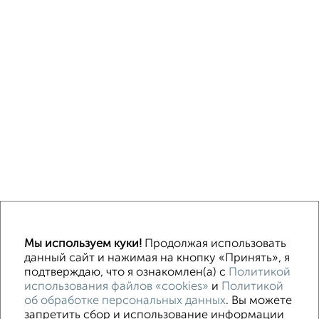
↑ НАВЕРХ К МЕНЮ
Мы используем куки!
Продолжая использовать
ИЖС
СНТ
В черте города
От собственника
данный сайт и нажимая на кнопку «Принять», я
подтверждаю, что я ознакомлен(а) с
Политикой
использования файлов «cookies»
и
Политикой
Контакты
Политика конфиденциальности
об обработке персональных данных
. Вы можете
Пользовательское соглашение
Серпухов, улица Пролетарская 25
запретить сбор и использование информации