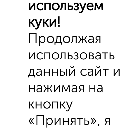
используем
₽
3 999 999
куки!
₽
5 300 000
Продолжая
Средняя цена район
использовать
Это предложение
Средняя цена по городу
данный сайт и
Похожие предложения рядом
1‑комнатные квартиры недалеко от Пушкина 44
нажимая на
кнопку
«Принять», я