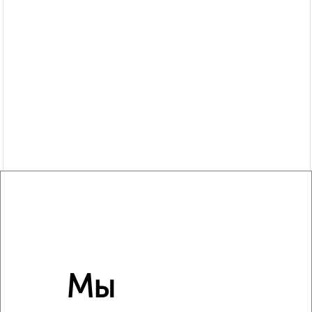
Сравнение средних цен
1‑комнатные квартиры с похожей площадью ±10%
Мы
₽
5 300 000