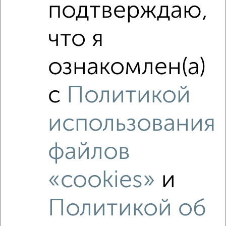
подтверждаю,
что я
ознакомлен(а)
с
Политикой
использования
Рядом, с меньшей ценой
Недалеко от Пушкина 44 с ценой ниже
файлов
«cookies»
и
Политикой об
‹
›