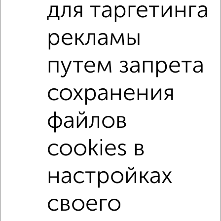
для таргетинга
1-к квартиры
Поиск по схожим параметрам:
рекламы
на улице Пушкина
на первом этаже
путем запрета
не последний этаж
в малоэтажном доме
с балконом
с центральным отоплением
сохранения
Вторичное жилье
в панельном доме
файлов
с раздельным санузлом
Цена до 4 000 000 руб.
площадью до 40 м²
cookies в
настройках
↑ НАВЕРХ К МЕНЮ
Однокомнатные
Двухкомнатные
Трехкомнатные
4‑комнатные
своего
Квартиры студии
От застройщика
Без посредников
Вторичное жилье
В новостройке
В строящемся доме
В новом доме