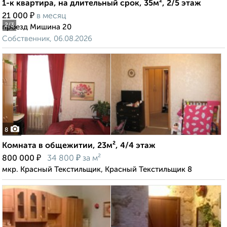
1-к квартира, на длительный срок, 35м², 2/5 этаж
₽
21 000
в месяц
2
/3
проезд Мишина 20
Собственник, 06.08.2026
8
Комната в общежитии, 23м², 4/4 этаж
₽
₽
800 000
34 800
за м²
мкр. Красный Текстильщик, Красный Текстильщик 8