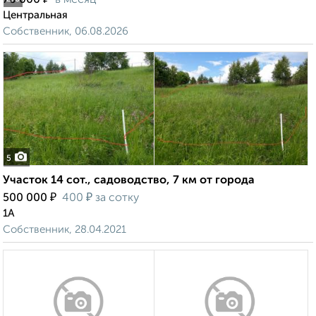
70 000
в месяц
Центральная
Собственник, 06.08.2026
5
Участок 14 сот., садоводство, 7 км от города
₽
₽
500 000
400
за сотку
1А
Собственник, 28.04.2021