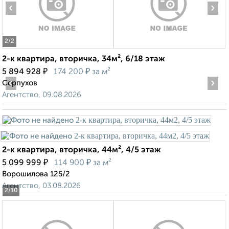
‹
›
2
/2
2-к квартира, вторичка, 34м², 6/18 этаж
₽
₽
5 894 928
174 200
за м²
‹
›
Серпухов
Агентство, 09.08.2026
2-к квартира, вторичка, 44м², 4/5 этаж
₽
₽
5 099 999
114 900
за м²
Ворошилова 125/2
Агентство, 03.08.2026
2
/10