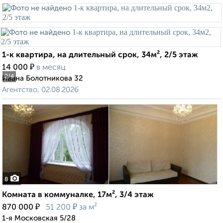
1-к квартира, на длительный срок, 34м², 2/5 этаж
₽
14 000
в месяц
2
/4
Ивана Болотникова 32
Агентство, 02.08.2026
8
Комната в коммуналке, 17м², 3/4 этаж
₽
₽
870 000
51 200
за м²
1-я Московская 5/28