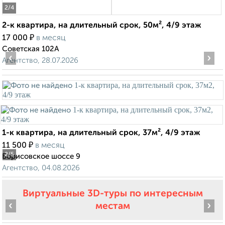
2
/4
2-к квартира, на длительный срок, 50м², 4/9 этаж
₽
17 000
в месяц
Советская 102А
‹
›
Агентство, 28.07.2026
1-к квартира, на длительный срок, 37м², 4/9 этаж
₽
11 500
в месяц
2
/5
Борисовское шоссе 9
Агентство, 04.08.2026
Виртуальные 3D-туры по интересным
‹
›
местам