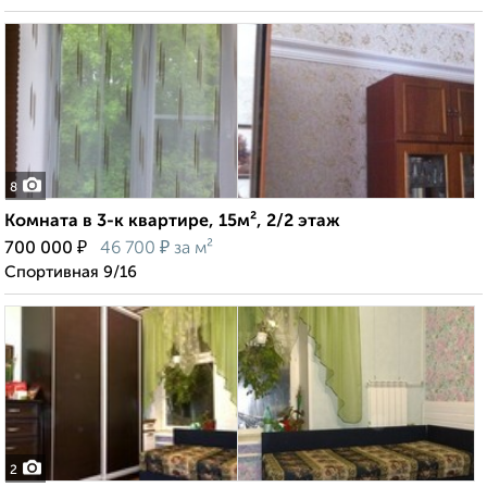
8
Комната в 3-к квартире, 15м², 2/2 этаж
₽
₽
700 000
46 700
за м²
Спортивная 9/16
2