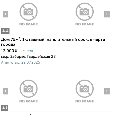
‹
›
2
/11
Дом 75м², 1-этажный, на длительный срок, в черте
города
₽
13 000
в месяц
мкр. Заборье, Гвардейская 28
Агентство, 29.07.2026
‹
›
2
/8