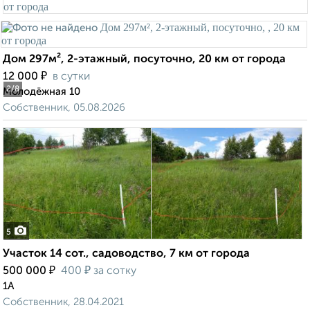
Дом 297м², 2-этажный, посуточно, 20 км от города
₽
12 000
в сутки
2
/8
Молодёжная 10
Собственник, 05.08.2026
5
Участок 14 сот., садоводство, 7 км от города
₽
₽
500 000
400
за сотку
1А
Собственник, 28.04.2021