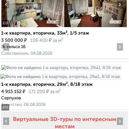
‹
›
2
/2
1-к квартира, вторичка, 33м², 1/5 этаж
₽
₽
3 500 000
106 400
за м²
‹
›
Энгельса 16
Собственник, 04.08.2026
1-к квартира, вторичка, 29м², 8/18 этаж
₽
₽
4 915 152
171 200
за м²
Серпухов
Агентство, 06.08.2026
2
/2
Виртуальные 3D-туры по интересным
‹
›
местам