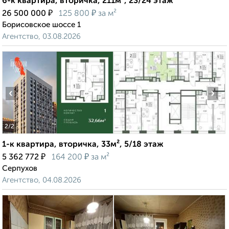
6-к квартира, вторичка, 211м², 23/24 этаж
₽
₽
26 500 000
125 800
за м²
Борисовское шоссе 1
Агентство, 03.08.2026
‹
›
2
/2
1-к квартира, вторичка, 33м², 5/18 этаж
₽
₽
5 362 772
164 200
за м²
Серпухов
Агентство, 04.08.2026