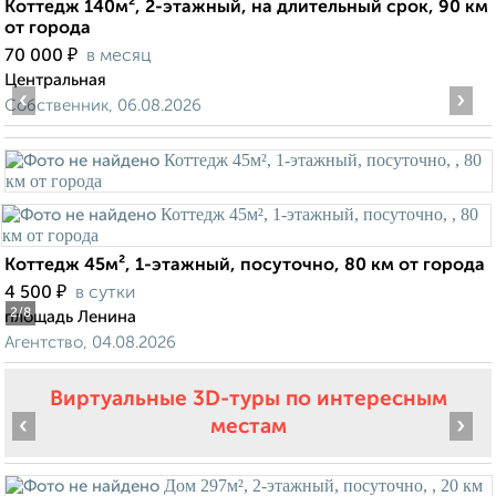
Коттедж 140м², 2-этажный, на длительный срок, 90 км
от города
₽
70 000
в месяц
Центральная
‹
›
Собственник, 06.08.2026
Коттедж 45м², 1-этажный, посуточно, 80 км от города
₽
4 500
в сутки
2
/8
площадь Ленина
Агентство, 04.08.2026
Виртуальные 3D-туры по интересным
‹
›
местам