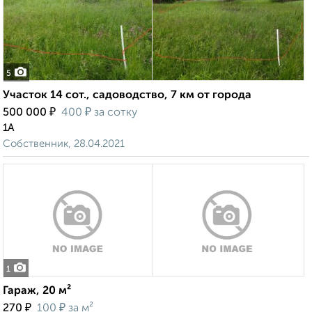
5
Участок 14 сот., садоводство, 7 км от города
₽
₽
500 000
400
за сотку
1А
Собственник, 28.04.2021
1
Гараж, 20 м²
₽
₽
270
100
за м²