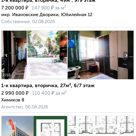
1-к квартира, вторичка, 49м², 9/9 этаж
₽
₽
7 200 000
147 900
за м²
мкр. Ивановские Дворики, Юбилейная 12
Собственник, 02.08.2026
‹
›
2
/10
1-к квартира, вторичка, 27м², 6/7 этаж
₽
₽
2 990 000
110 400
за м²
Химиков 8
Агентство, 06.08.2026