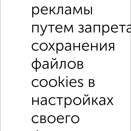
рекламы
Поиск по схожим параметрам:
на улице Советская
без посредников
путем запрет
С холодильником
С мебелью
Со стиральной машиной
Можно с ребенком
сохранения
Можно с животными
с хорошим ремонтом
файлов
не первый этаж
не последний этаж
в малоэтажном доме
с балконом
cookies в
с индивидуальным отоплением
Цена до 20 000 в мес.
площадью до 40 м²
Хрущевка
настройках
↑ НАВЕРХ К МЕНЮ
своего
Однокомнатные
Двухкомнатные
3‑комнатные
Квартиры студии