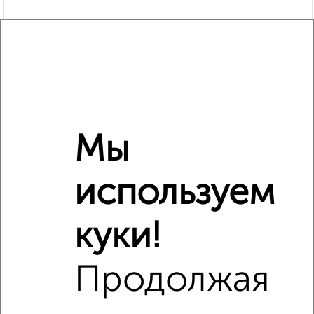
Рядом, с меньшей ценой
Мы
Недалеко от Советская 48 с ценой ниже
используем
куки!
‹
›
Продолжая
2
/6
1-к квартира, на длительный срок, 36м², 2/5 этаж