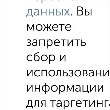
Агентство, 08.08.2026
данных
. Вы
Виртуальные 3D-туры по интересным
местам
можете
запретить
‹
›
сбор и
2
/5
использован
1-к квартира, на длительный срок, 45м², 3/9 этаж
₽
19 000
в месяц
информации
Борисовское шоссе 7
Агентство, 08.08.2026
для таргетинг
1-к квартиры