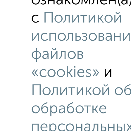
ознакомлен(а
с
Политикой
2
/5
1-к квартира, на длительный срок, 38м², 2/9 этаж
использовани
₽
15 000
в месяц
Борисовское шоссе 13
Агентство, 08.08.2026
файлов
«cookies»
и
‹
›
Политикой о
2
/5
обработке
1-к квартира, на длительный срок, 47м², 2/5 этаж
₽
18 000
в месяц
персональны
Лермонтова 71