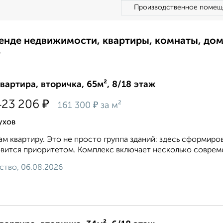
Производственное помещ
ренде недвижимости, квартиры, комнаты, до
е
квартира, вторичка, 65м², 8/18 этаж
₽
423 206
₽
161 300
за м²
ухов
м квартиру. Это не просто группа зданий: здесь сформир
вится приоритетом. Комплекс включает несколько совреме
ство, 06.08.2026