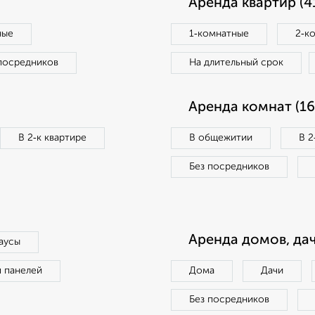
Аренда квартир (4
ные
1‑комнатные
2‑к
посредников
На длительный срок
Аренда комнат (16
В 2‑к квартире
В общежитии
В 2
Без посредников
Аренда домов, дач
аусы
п панелей
Дома
Дачи
Без посредников