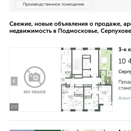
Производственное помещение
Свежие, новые объявления о продаже, а
недвижимость в Подмосковье, Серпухов
3-к 
10 
Серп
‹
›
Прода
стано
Агент
2
/2