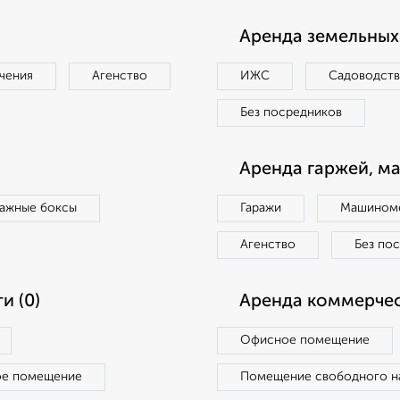
Аренда земельных 
чения
Агенство
ИЖС
Садоводст
Без посредников
Аренда гаржей, м
ражные боксы
Гаражи
Машиноме
Агенство
Без по
и (0)
Аренда коммерчес
Офисное помещение
ое помещение
Помещение свободного н