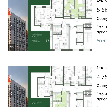
1-к 
5 6
Серп
‹
›
Это н
приор
Агент
2
/2
1-к 
4 7
Серп
‹
›
Это н
приор