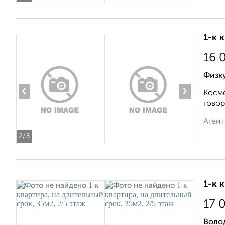
1-к 
16 
Физку
‹
›
Косме
говор
Агент
2
/3
1-к 
17 
Воло