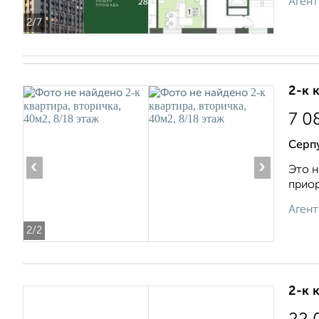
Агент
2
/7
2-к 
7 0
Серп
‹
›
Это н
приор
Агент
2
/2
2-к 