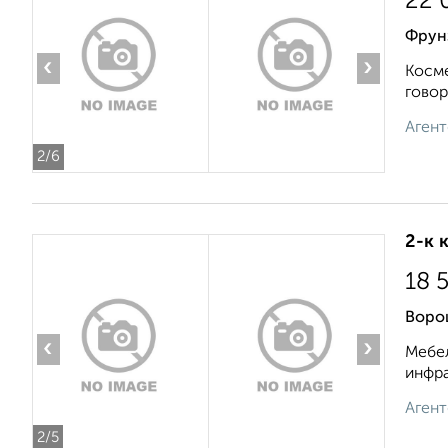
22 
Фрунз
‹
›
Косме
говор
Агент
2
/6
2-к 
18 
Воро
‹
›
Мебел
инфра
Агент
2
/5