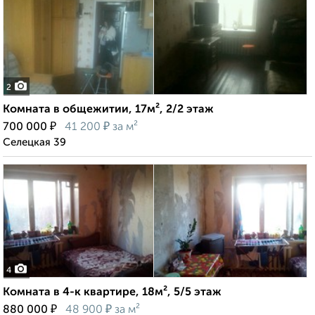
2
Комната в общежитии, 17м², 2/2 этаж
₽
₽
700 000
41 200
за м²
Селецкая 39
4
Комната в 4-к квартире, 18м², 5/5 этаж
₽
₽
880 000
48 900
за м²