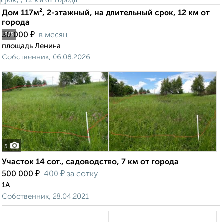
Дом 117м², 2-этажный, на длительный срок, 12 км от
города
₽
30 000
в месяц
2
/8
площадь Ленина
Собственник, 06.08.2026
5
Участок 14 сот., садоводство, 7 км от города
₽
₽
500 000
400
за сотку
1А
Собственник, 28.04.2021