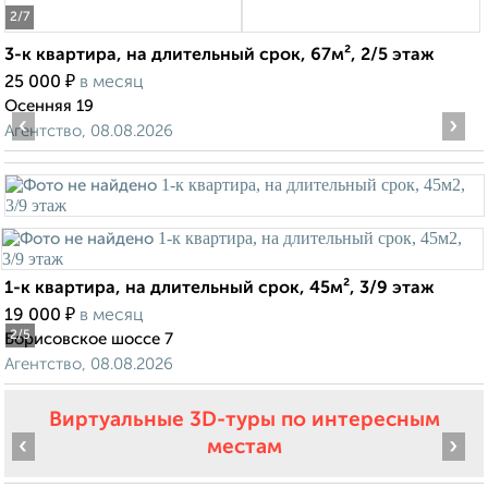
2
/7
3-к квартира, на длительный срок, 67м², 2/5 этаж
₽
25 000
в месяц
Осенняя 19
‹
›
Агентство, 08.08.2026
1-к квартира, на длительный срок, 45м², 3/9 этаж
₽
19 000
в месяц
2
/5
Борисовское шоссе 7
Агентство, 08.08.2026
Виртуальные 3D-туры по интересным
‹
›
местам