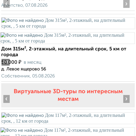
‹
›
Агентство, 07.08.2026
Дом 315м², 2-этажный, на длительный срок, 5 км от
города
₽
50 000
в месяц
2
/8
д. Левое ящерово 56
Собственник, 05.08.2026
Виртуальные 3D-туры по интересным
‹
›
местам