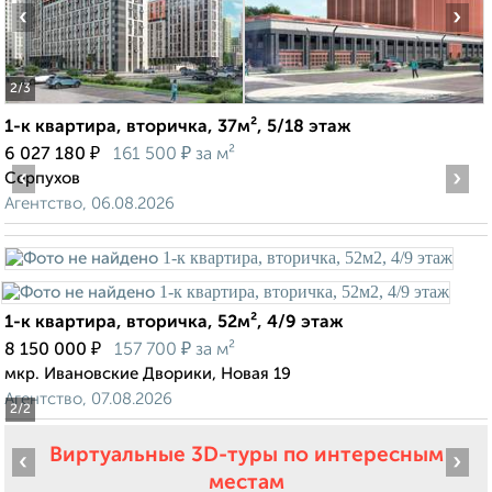
‹
›
2
/3
1-к квартира, вторичка, 37м², 5/18 этаж
₽
₽
6 027 180
161 500
за м²
‹
›
Серпухов
Агентство, 06.08.2026
1-к квартира, вторичка, 52м², 4/9 этаж
₽
₽
8 150 000
157 700
за м²
мкр. Ивановские Дворики, Новая 19
Агентство, 07.08.2026
2
/2
Виртуальные 3D-туры по интересным
‹
›
местам