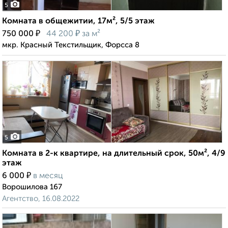
5
Комната в общежитии, 17м², 5/5 этаж
₽
₽
750 000
44 200
за м²
мкр. Красный Текстильщик, Форсса 8
5
Комната в 2-к квартире, на длительный срок, 50м², 4/9
этаж
₽
6 000
в месяц
Ворошилова 167
Агентство, 16.08.2022