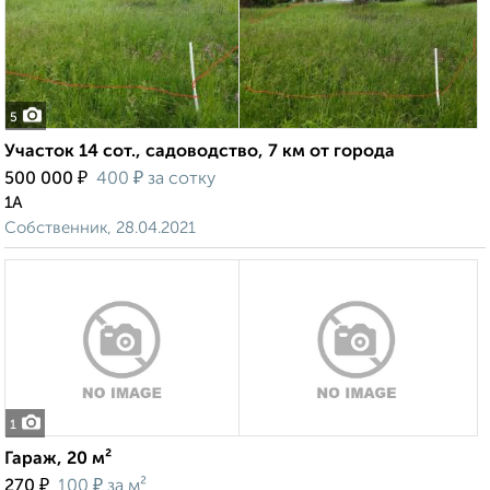
5
Участок 14 сот., садоводство, 7 км от города
₽
₽
500 000
400
за сотку
1А
Собственник, 28.04.2021
1
Гараж, 20 м²
₽
₽
270
100
за м²