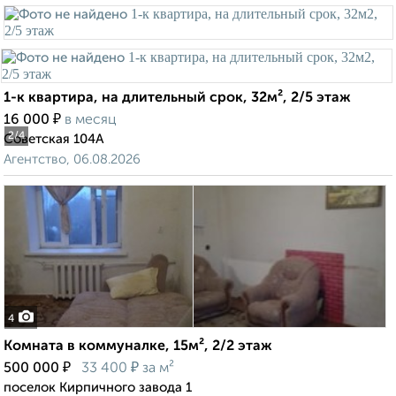
1-к квартира, на длительный срок, 32м², 2/5 этаж
₽
16 000
в месяц
2
/4
Советская 104А
Агентство, 06.08.2026
4
Комната в коммуналке, 15м², 2/2 этаж
₽
₽
500 000
33 400
за м²
поселок Кирпичного завода 1