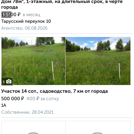
Дом 78м², 1-этажный, на длительный срок, в черте
города
₽
13 000
в месяц
2
/12
Тарусский переулок 10
Агентство, 06.08.2026
5
Участок 14 сот., садоводство, 7 км от города
₽
₽
500 000
400
за сотку
1А
Собственник, 28.04.2021