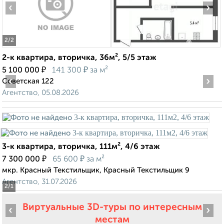
‹
›
2
/2
2-к квартира, вторичка, 36м², 5/5 этаж
₽
₽
5 100 000
141 300
за м²
‹
›
Советская 122
Агентство, 05.08.2026
3-к квартира, вторичка, 111м², 4/6 этаж
₽
₽
7 300 000
65 600
за м²
мкр. Красный Текстильщик, Красный Текстильщик 9
Агентство, 31.07.2026
2
/1
Виртуальные 3D-туры по интересным
‹
›
местам