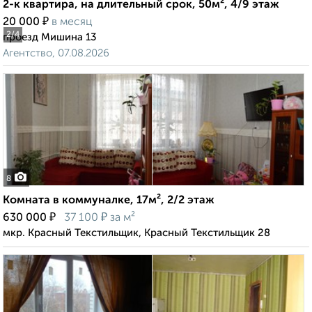
2-к квартира, на длительный срок, 50м², 4/9 этаж
₽
20 000
в месяц
2
/4
проезд Мишина 13
Агентство, 07.08.2026
8
Комната в коммуналке, 17м², 2/2 этаж
₽
₽
630 000
37 100
за м²
мкр. Красный Текстильщик, Красный Текстильщик 28