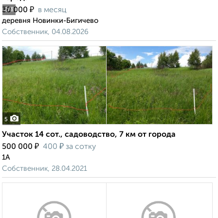
₽
30 000
в месяц
2
/8
деревня Новинки-Бигичево
Собственник, 04.08.2026
5
Участок 14 сот., садоводство, 7 км от города
₽
₽
500 000
400
за сотку
1А
Собственник, 28.04.2021