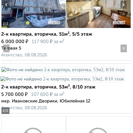
‹
›
2
/2
2-к квартира, вторичка, 51м², 5/5 этаж
₽
₽
6 000 000
117 900
за м²
‹
›
Тяговая 5
Агентство, 08.08.2026
2-к квартира, вторичка, 53м², 8/10 этаж
₽
₽
5 700 000
107 600
за м²
мкр. Ивановские Дворики, Юбилейная 12
Агентство, 08.08.2026
2
/2