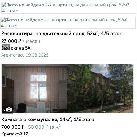
2-к квартира, на длительный срок, 52м², 4/5 этаж
₽
23 000
в месяц
2
/6
Захаркина 5А
Агентство, 09.08.2026
3
Комната в коммуналке, 14м², 1/3 этаж
₽
₽
700 000
50 000
за м²
Крупской 12