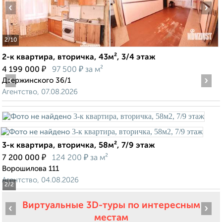
‹
›
2
/10
2-к квартира, вторичка, 43м², 3/4 этаж
₽
₽
4 199 000
97 500
за м²
‹
›
Дзержинского 36/1
Агентство, 07.08.2026
3-к квартира, вторичка, 58м², 7/9 этаж
₽
₽
7 200 000
124 200
за м²
Ворошилова 111
Агентство, 04.08.2026
2
/2
Виртуальные 3D-туры по интересным
‹
›
местам