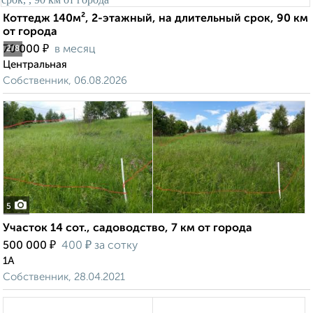
Коттедж 140м², 2-этажный, на длительный срок, 90 км
от города
₽
70 000
в месяц
2
/8
Центральная
Собственник, 06.08.2026
5
Участок 14 сот., садоводство, 7 км от города
₽
₽
500 000
400
за сотку
1А
Собственник, 28.04.2021