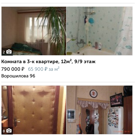
2
Комната в 3-к квартире, 12м², 9/9 этаж
₽
₽
790 000
65 900
за м²
Ворошилова 96
8