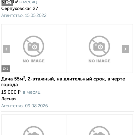
₽
5 000
в месяц
2
Серпуховская 27
Агентство, 15.05.2022
‹
›
2
/5
Дача 55м², 2-этажный, на длительный срок, в черте
города
₽
15 000
в месяц
Лесная
Агентство, 09.08.2026