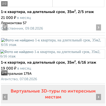
2
/2
1-к квартира, на длительный срок, 35м², 2/5 этаж
₽
21 000
в месяц
Лермонтова 57
‹
›
Собственник, 09.08.2026
1-к квартира, на длительный срок, 35м², 6/16 этаж
₽
19 000
в месяц
2
/6
Центральная 179А
Агентство, 07.08.2026
Виртуальные 3D-туры по интересным
‹
›
местам