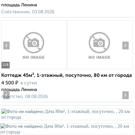
площадь Ленина
Собственник, 03.08.2026
‹
›
2
/8
Коттедж 45м², 1-этажный, посуточно, 80 км от города
₽
4 500
в сутки
площадь Ленина
‹
›
Агентство, 08.08.2026