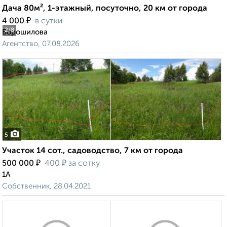
Дача 80м², 1-этажный, посуточно, 20 км от города
₽
4 000
в сутки
2
/8
Ворошилова
Агентство, 07.08.2026
5
Участок 14 сот., садоводство, 7 км от города
₽
₽
500 000
400
за сотку
1А
Собственник, 28.04.2021