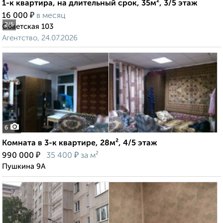
1-к квартира, на длительный срок, 35м², 3/5 этаж
₽
16 000
в месяц
2
/5
Советская 103
Агентство, 24.07.2026
6
Комната в 3-к квартире, 28м², 4/5 этаж
₽
₽
990 000
35 400
за м²
Пушкина 9А