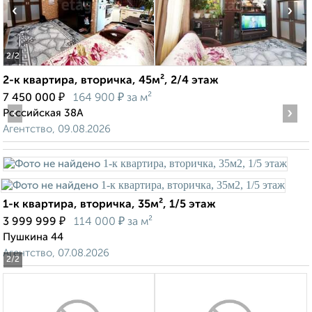
‹
›
2
/2
2-к квартира, вторичка, 45м², 2/4 этаж
₽
₽
7 450 000
164 900
за м²
‹
›
Российская 38А
Агентство, 09.08.2026
1-к квартира, вторичка, 35м², 1/5 этаж
₽
₽
3 999 999
114 000
за м²
Пушкина 44
Агентство, 07.08.2026
2
/2