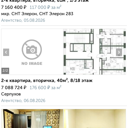
2-к квартира, вторичка, 61м², 1/3 этаж
₽
₽
7 160 400
117 000
за м²
мкр. СНТ Элерон, СНТ Элерон 283
Агентство, 05.08.2026
‹
›
2
/2
2-к квартира, вторичка, 40м², 8/18 этаж
₽
₽
7 088 724
176 600
за м²
Серпухов
Агентство, 06.08.2026