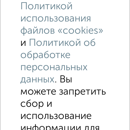
Политикой
использования
файлов «cookies»
и
Политикой об
обработке
персональных
Рядом, с меньшей ценой
данных
. Вы
Недалеко от Центральная 179 с ценой ниже
можете запретить
Комнаты в 4-к квартире
сбор и
Поиск по схожим параметрам:
использование
на улице Центральная
в кирпичном доме
информации для
не первый этаж
в малоэтажном доме