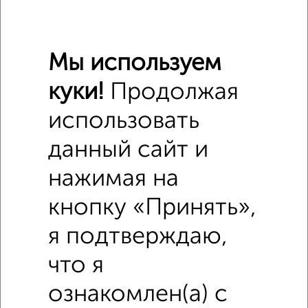
₽
800 000
Мы используем
₽
810 000
куки!
Продолжая
Средняя цена район
Это предложение
использовать
Средняя цена по городу
данный сайт и
Похожие предложения рядом
нажимая на
Комнаты в 4-к квартире недалеко от Центральная 179
кнопку «Принять»,
я подтверждаю,
что я
ознакомлен(а) с