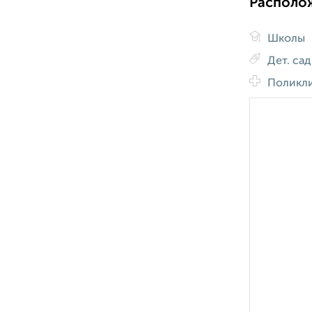
Располо
Школы
Дет. са
Поликл