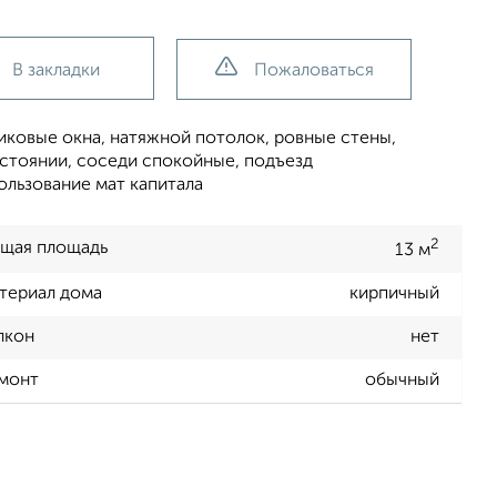
В закладки
Пожаловаться
иковые окна, натяжной потолок, ровные стены,
остоянии, соседи спокойные, подъезд
льзование мат капитала
2
щая площадь
13 м
териал дома
кирпичный
лкон
нет
монт
обычный