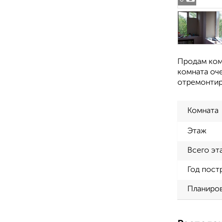
Продам ком
комната оче
отремонтир
Комната
Этаж
Всего эт
Год пост
Планиро