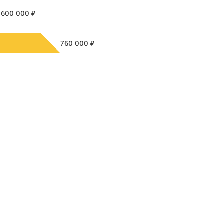
₽
600 000
₽
760 000