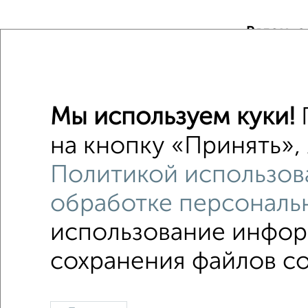
Рядом, с
Недалеко о
Комнаты 
Мы используем куки!
П
Поиск по с
на кнопку «Принять», 
на улиц
Политикой использов
в малоэ
обработке персональ
использование информ
сохранения файлов co
В общежитии
Контакты
Политика конфиденциальности
Пользов