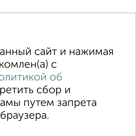
анный сайт и нажимая
комлен(а) с
 первый этаж
не последний этаж
олитикой об
.
площадью до 15 м²
претить сбор и
↑ НАВЕРХ К МЕНЮ
ламы путем запрета
 браузера.
редников
© 2015–2026
Сайт-доска объявлений недвижимости