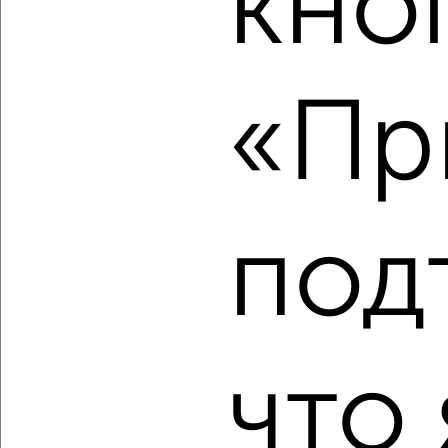
кно
2
/2
2-к квартира, вторичка, 45м², 5/5 этаж
«Пр
₽
₽
4 950 000
110 500
за м²
Советская 100А
Агентство, 07.08.2026
под
‹
›
2
/2
что 
2-к квартира, вторичка, 57м², 4/18 этаж
₽
₽
8 883 715
155 500
за м²
Серпухов
Агентство, 07.08.2026