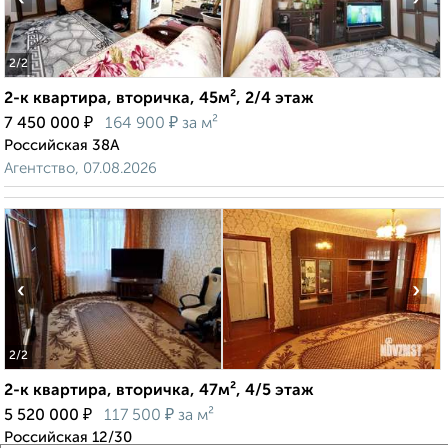
2
/2
2-к квартира, вторичка, 45м², 2/4 этаж
₽
₽
7 450 000
164 900
за м²
Российская 38А
Агентство, 07.08.2026
‹
›
2
/2
2-к квартира, вторичка, 47м², 4/5 этаж
₽
₽
5 520 000
117 500
за м²
Российская 12/30