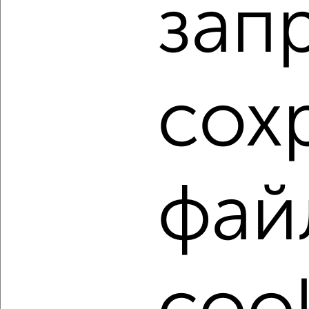
зап
Агентство, 07.08.2026
1 / 5
2
Как купить двухкомнатную квартиру, с балконом,
сох
лоджией в Подмосковье, Серпухове на сайте Серпухов-
недвижимость?
Используя удобную форму поиска с множеством
фильтров и сортировкой по параметрам, вы можете
подобрать для покупки двухкомнатную квартиру, с
балконом, лоджией в Подмосковье, Серпухове.
фай
Найденные предложения: 244 объявлений, можно
посмотреть в виде списка или на карте, с описанием,
расположением, ценой и другими подробностями.
Подберите подходящую недвижимость из предложений
от собственников, риэлторов, застройщиков и агенств
недвижимости, связаться с ними можно по телефону или
написать сообщение в любом удобном для вас