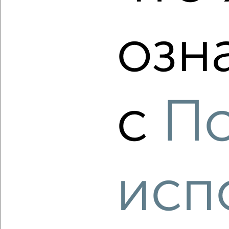
озн
‹
›
2
/2
с
П
2-к квартира, вторичка, 50м², 1/5 этаж
₽
₽
6 690 000
134 400
за м²
Октябрьская 5
Агентство, 07.08.2026
исп
‹
›