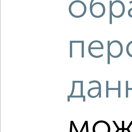
обр
‹
›
пер
2
/2
2-к квартира, вторичка, 53м², 3/5 этаж
₽
₽
5 180 000
97 600
за м²
Химиков 24
Агентство, 07.08.2026
дан
‹
›
мож
2
/2
2-к квартира, вторичка, 60м², 14/17 этаж