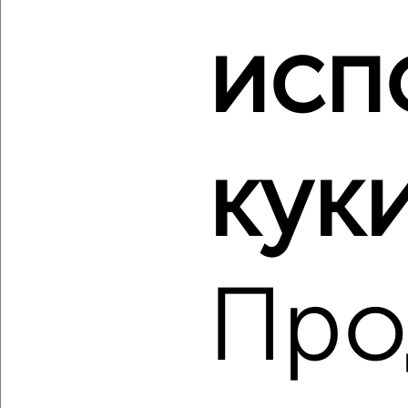
‹
›
исп
2
/2
2-к квартира, вторичка, 43м², 4/5 этаж
₽
₽
6 400 000
150 300
за м²
куки
Горького 8А
Агентство, 07.08.2026
Про
‹
›
2
/2
2-к квартира, вторичка, 58м², 8/18 этаж