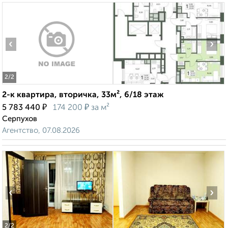
‹
›
2
/2
2-к квартира, вторичка, 33м², 6/18 этаж
₽
₽
5 783 440
174 200
за м²
Серпухов
Агентство, 07.08.2026
‹
›
2
/2