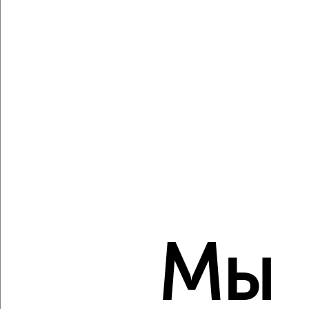
Агентство, 07.08.2026
Виртуальные 3D-туры по музеям и объектам
культуры
‹
›
2
/2
2-к квартира, вторичка, 45м², 2/4 этаж
₽
₽
7 450 000
164 900
за м²
Мы
Российская 38а
Агентство, 07.08.2026