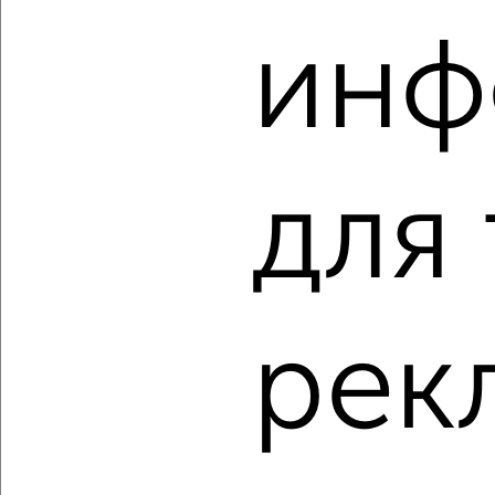
‹
›
инф
2
/2
2-к квартира, вторичка, 56м², 2/2 этаж
₽
₽
5 000 000
89 300
за м²
Красных Партизан 16
Агентство, 07.08.2026
для
‹
›
рек
2
/1
2-к квартира, вторичка, 45м², 1/5 этаж
₽
₽
3 750 000
83 400
за м²
Чернышевского 29