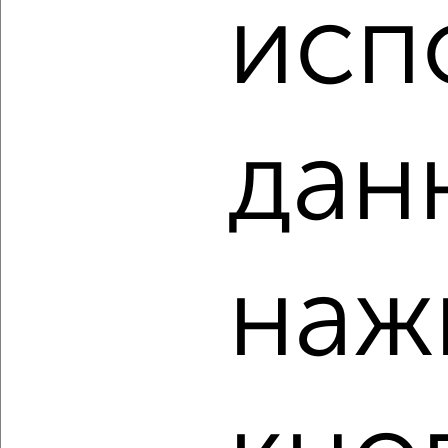
₽
₽
исп
9 196 152
159 600
за м²
Серпухов
Агентство, 07.08.2026
дан
‹
›
2
/2
2-к квартира, вторичка, 45м², 2/5 этаж
наж
₽
₽
4 300 000
96 700
за м²
площадь Ленина 18
Агентство, 07.08.2026
‹
›