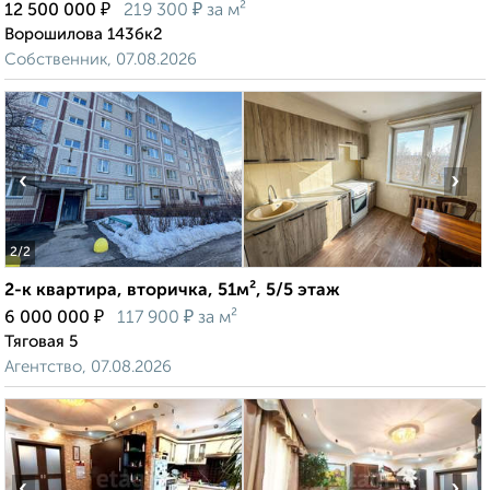
₽
₽
12 500 000
219 300
за м²
Ворошилова 143бк2
Собственник, 07.08.2026
‹
›
2
/2
2-к квартира, вторичка, 51м², 5/5 этаж
₽
₽
6 000 000
117 900
за м²
Тяговая 5
Агентство, 07.08.2026
‹
›