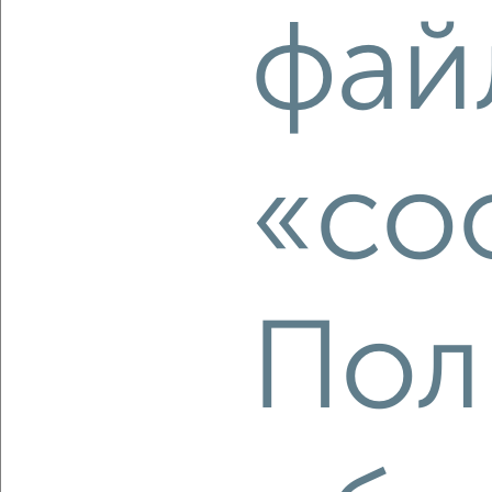
2
/10
фай
2-к квартира, вторичка, 42м², 9/9 этаж
₽
₽
5 400 000
128 600
за м²
Ворошилова 138
Агентство, 07.08.2026
«co
‹
›
2
/2
Пол
2-к квартира, вторичка, 60м², 8/16 этаж
₽
₽
7 150 000
119 000
за м²
мкр. Ивановские Дворики, Юбилейная 2
Агентство, 07.08.2026