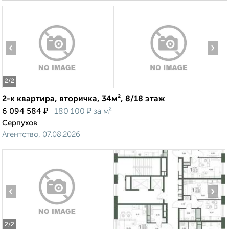
‹
›
2
/2
2-к квартира, вторичка, 34м², 8/18 этаж
₽
₽
6 094 584
180 100
за м²
Серпухов
Агентство, 07.08.2026
‹
›
2
/2