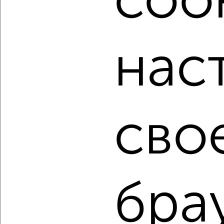
cook
мессенджере, это безопасно и бесплатно.
Для покупки квартиры доступна ипотека от крупнейших
банков России: СберБанк, ВТБ, Альфа-Банк,
нас
Россельхозбанк, Совкомбанк, Т-Банк, Росбанк, Почта
Банк на сумму от 400 000 до 120 000 000 рублей сроком
до 30 лет.
Сайт работает во многих городах России.
Сколько стоит купить двухкомнатную квартиру в
сво
Подмосковье, Серпухове?
Цена недвижимости: мин. от
3750000
руб. до макс.
12500000
руб.
Средняя цена:
6622742
руб.
Цена за м2: от
113636
руб. до
208333
руб.
бра
Средняя цена за м2:
137973
руб.
Площадь: от
33
м2 до
60
м2