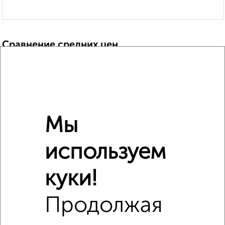
Сравнение средних цен
2‑комнатные квартиры с похожей площадью ±10%
₽
7 050 000
₽
4 350 000
Мы
₽
7 050 000
используем
Средняя цена район
куки!
Это предложение
Средняя цена по городу
Продолжая
Похожие предложения рядом