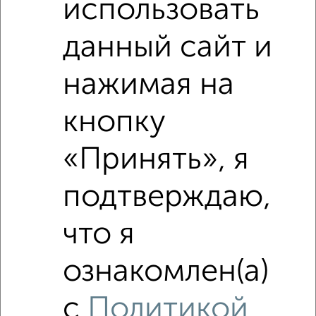
использовать
2‑комнатные квартиры недалеко от Крюкова 1
данный сайт и
нажимая на
кнопку
«Принять», я
подтверждаю,
что я
ознакомлен(а)
с
Политикой
Рядом, с меньшей ценой