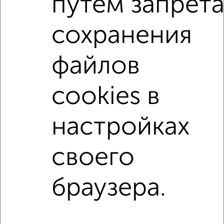
путем запрет
Поиск по схожим параметрам:
на улице Красных Партизан
не первый этаж
сохранения
в малоэтажном доме
с балконом
файлов
с центральным отоплением
Вторичное жилье
в панельном доме
с совмещенным санузлом
cookies в
Цена до 5 000 000 руб.
площадью до 60 м²
настройках
↑ НАВЕРХ К МЕНЮ
своего
Однокомнатные
Двухкомнатные
Трехкомнатные
4‑комнатные
Квартиры студии
От застройщика
Без посредников
Вторичное жилье
В новостройке
В строящемся доме
В новом доме
браузера.
Контакты
Политика конфиденциальности
Пользовательское соглашение
Серпухов, улица Пролетарская 25