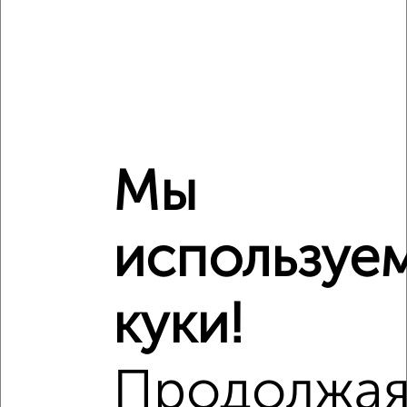
₽
7 430 000
Средняя цена район
Это предложение
Средняя цена по городу
Мы
Похожие предложения рядом
2‑комнатные квартиры недалеко от Советская 66
используе
куки!
Продолжа