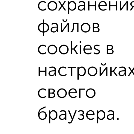
сохранени
2-к квартиры
Поиск по схожим параметрам:
файлов
на улице Советская
на первом этаже
не последний этаж
в малоэтажном доме
cookies в
с балконом
с центральным отоплением
Вторичное жилье
в панельном доме
настройка
с раздельным санузлом
площадью до 60 м²
своего
↑ НАВЕРХ К МЕНЮ
Однокомнатные
Двухкомнатные
Трехкомнатные
4‑комнатные
браузера.
Квартиры студии
От застройщика
Без посредников
Вторичное жилье
В новостройке
В строящемся доме
В новом доме