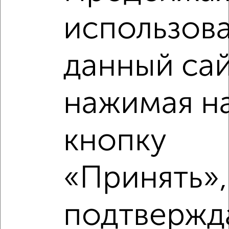
использова
данный сай
нажимая н
Рядом, с меньшей ценой
Недалеко от Советская 66 с ценой ниже
кнопку
«Принять»,
‹
›
подтвержд
2
/10