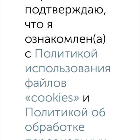
Это предложение
подтверждаю,
Средняя цена по городу
что я
Похожие предложения рядом
2‑комнатные квартиры недалеко от Театральная 26а
ознакомлен(а)
с
Политикой
использования
файлов
«cookies»
и
Политикой об
обработке