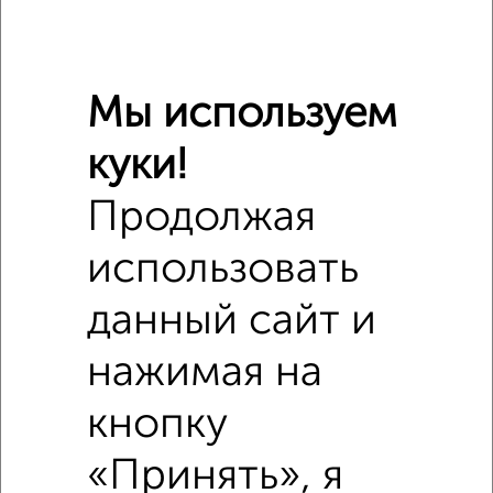
Мы используем
куки!
Продолжая
Сравнение средних цен
2‑комнатные квартиры с похожей площадью ±10%
использовать
₽
5 230 000
данный сайт и
₽
4 350 000
нажимая на
кнопку
₽
5 230 000
«Принять», я
Средняя цена район