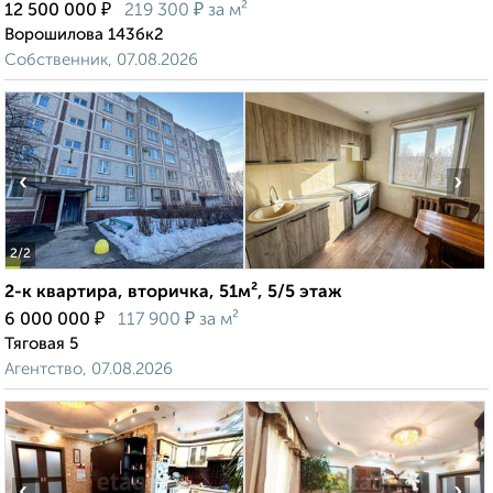
₽
₽
12 500 000
219 300
за м²
Ворошилова 143бк2
Собственник, 07.08.2026
‹
›
2
/2
2-к квартира, вторичка, 51м², 5/5 этаж
₽
₽
6 000 000
117 900
за м²
Тяговая 5
Агентство, 07.08.2026
‹
›