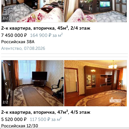
2
/2
2-к квартира, вторичка, 45м², 2/4 этаж
₽
₽
7 450 000
164 900
за м²
Российская 38А
Агентство, 07.08.2026
‹
›
2
/2
2-к квартира, вторичка, 47м², 4/5 этаж
₽
₽
5 520 000
117 500
за м²
Российская 12/30