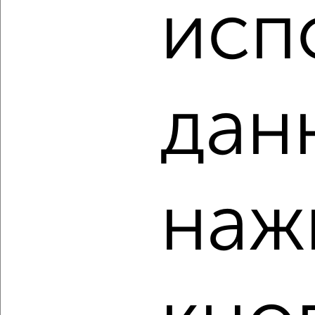
₽
₽
исп
9 196 152
159 600
за м²
Серпухов
Агентство, 07.08.2026
дан
‹
›
2
/2
2-к квартира, вторичка, 45м², 2/5 этаж
наж
₽
₽
4 300 000
96 700
за м²
площадь Ленина 18
Агентство, 07.08.2026
‹
›