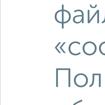
2
/10
фай
2-к квартира, вторичка, 42м², 9/9 этаж
₽
₽
5 400 000
128 600
за м²
Ворошилова 138
Агентство, 07.08.2026
«co
‹
›
2
/2
Пол
2-к квартира, вторичка, 60м², 8/16 этаж
₽
₽
7 150 000
119 000
за м²
мкр. Ивановские Дворики, Юбилейная 2
Агентство, 07.08.2026