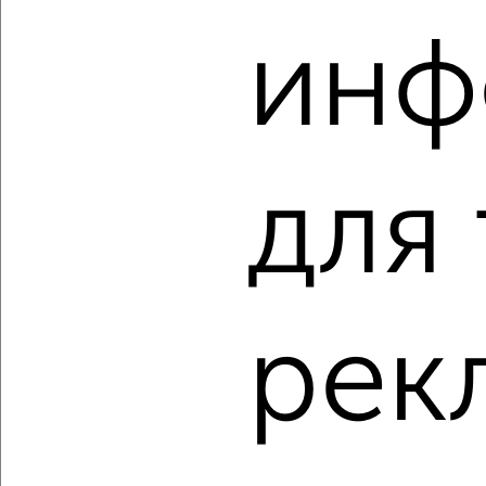
‹
›
инф
2
/2
2-к квартира, вторичка, 56м², 2/2 этаж
₽
₽
5 000 000
89 300
за м²
Красных Партизан 16
Агентство, 07.08.2026
для
‹
›
рек
2
/1
2-к квартира, вторичка, 45м², 1/5 этаж
₽
₽
3 750 000
83 400
за м²
Чернышевского 29