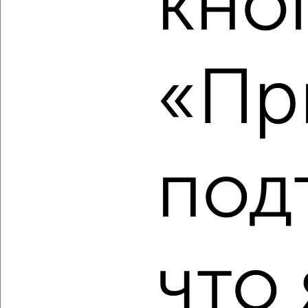
кно
2
/2
2-к квартира, вторичка, 45м², 5/5 этаж
«Пр
₽
₽
4 950 000
110 500
за м²
Советская 100А
Агентство, 07.08.2026
под
‹
›
2
/2
что 
2-к квартира, вторичка, 57м², 4/18 этаж
₽
₽
8 883 715
155 500
за м²
Серпухов
Агентство, 07.08.2026