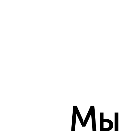
Агентство, 07.08.2026
Виртуальные 3D-туры по музеям и объектам
культуры
‹
›
2
/2
2-к квартира, вторичка, 45м², 2/4 этаж
₽
₽
7 450 000
164 900
за м²
Мы
Российская 38а
Агентство, 07.08.2026