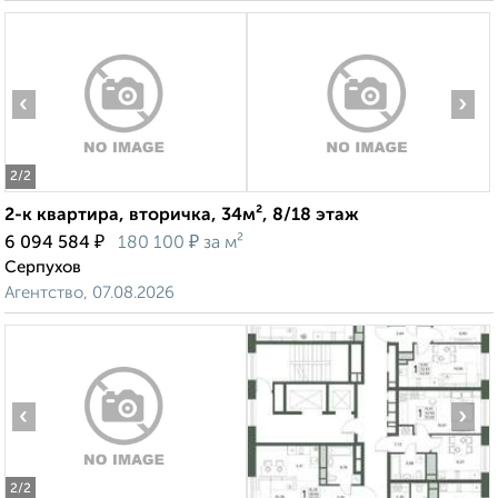
‹
›
2
/2
2-к квартира, вторичка, 34м², 8/18 этаж
₽
₽
6 094 584
180 100
за м²
Серпухов
Агентство, 07.08.2026
‹
›
2
/2