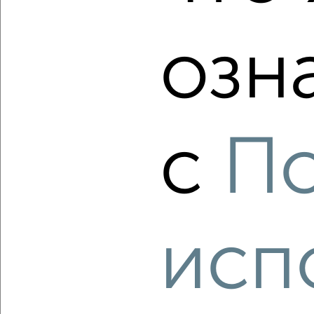
озн
‹
›
2
/2
с
П
2-к квартира, вторичка, 50м², 1/5 этаж
₽
₽
6 690 000
134 400
за м²
Октябрьская 5
Агентство, 07.08.2026
исп
‹
›