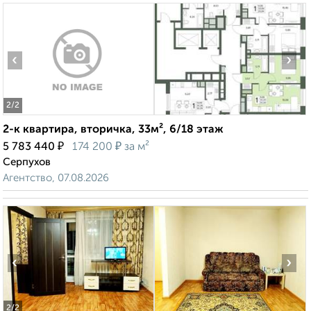
‹
›
2
/2
2-к квартира, вторичка, 33м², 6/18 этаж
₽
₽
5 783 440
174 200
за м²
Серпухов
Агентство, 07.08.2026
‹
›
2
/2