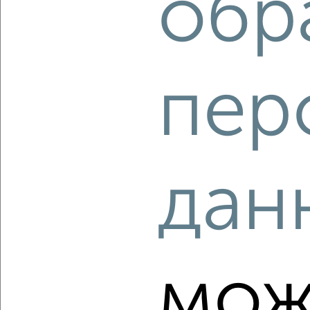
обр
‹
›
пер
2
/2
2-к квартира, вторичка, 53м², 3/5 этаж
₽
₽
5 180 000
97 600
за м²
Химиков 24
Агентство, 07.08.2026
дан
‹
›
мож
2
/2
2-к квартира, вторичка, 60м², 14/17 этаж