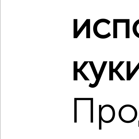
‹
›
исп
2
/2
2-к квартира, вторичка, 43м², 4/5 этаж
₽
₽
6 400 000
150 300
за м²
куки
Горького 8А
Агентство, 07.08.2026
Про
‹
›
2
/2
2-к квартира, вторичка, 58м², 8/18 этаж