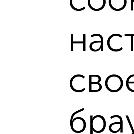
cook
мессенджере, это безопасно и бесплатно.
Для покупки квартиры доступна ипотека от крупнейших
банков России: СберБанк, ВТБ, Альфа-Банк,
нас
Россельхозбанк, Совкомбанк, Т-Банк, Росбанк, Почта
Банк на сумму от 400 000 до 120 000 000 рублей сроком
до 30 лет.
Сайт работает во многих городах России.
Сколько стоит купить двухкомнатную квартиру в
сво
Подмосковье, Серпухове?
Цена недвижимости: мин. от
3750000
руб. до макс.
12500000
руб.
Средняя цена:
6622742
руб.
Цена за м2: от
113636
руб. до
208333
руб.
бра
Средняя цена за м2:
137973
руб.
Площадь: от
33
м2 до
60
м2