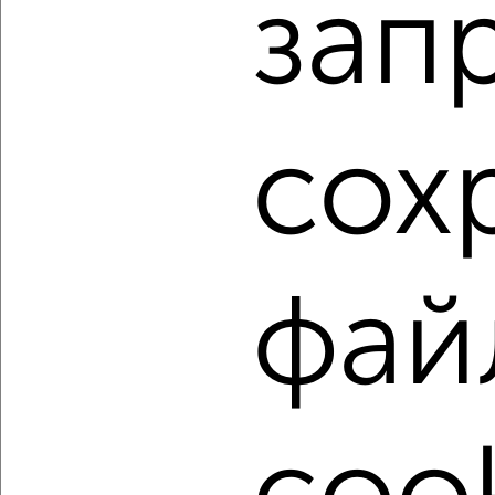
зап
Агентство, 07.08.2026
1 / 4
2
Как купить двухкомнатную квартиру, c площадью до 60
сох
м² в Подмосковье, Серпухове на сайте Серпухов-
недвижимость?
Используя удобную форму поиска с множеством
фильтров и сортировкой по параметрам, вы можете
подобрать для покупки двухкомнатную квартиру, c
площадью до 60 м² в Подмосковье, Серпухове.
фай
Найденные предложения: 234 объявлений, можно
посмотреть в виде списка или на карте, с описанием,
расположением, ценой и другими подробностями.
Подберите подходящую недвижимость из предложений
от собственников, риэлторов, застройщиков и агенств
недвижимости, связаться с ними можно по телефону или
написать сообщение в любом удобном для вас