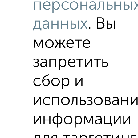
персональны
Пушечная 20
Собственник, 07.08.2026
данных
. Вы
Виртуальные 3D-туры по интересным
местам
можете
запретить
‹
›
сбор и
2
/3
использован
1-к квартира, на длительный срок, 35м², 2/5 этаж
₽
20 000
в месяц
информации
проезд Мишина 3
Собственник, 07.08.2026