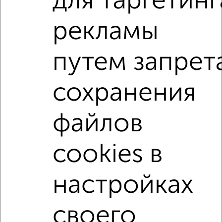
для таргетинг
1-к квартиры
рекламы
Поиск по схожим параметрам:
на улице проезд Мишина
без посредников
путем запрет
С холодильником
Со стиральной машиной
С посудомоечной машиной
С телевизором
сохранения
Можно с ребенком
Можно с животными
файлов
не первый этаж
не последний этаж
в малоэтажном доме
с балконом
cookies в
с центральным отоплением
Цена до 25 000 в мес.
площадью до 40 м²
Сталинка
настройках
↑ НАВЕРХ К МЕНЮ
своего