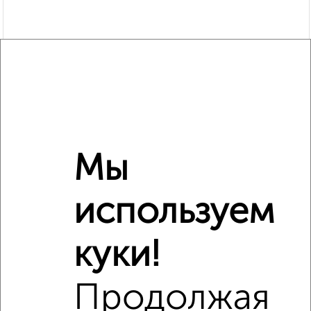
Рядом, с меньшей ценой
Мы
Недалеко от проезд Мишина 5 с ценой ниже
используем
куки!
‹
›
Продолжая
2
/5