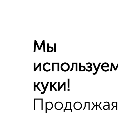
Студия квартира, на длительный срок, 28м², 2/9 этаж
₽
18 000
в месяц
Крупской 6
Собственник, 08.08.2026
Мы
‹
›
используе
2
/3
Студия квартира, на длительный срок, 32м², 3/10 этаж
куки!
₽
13 000
в месяц
Войкова 34А
Агентство, 08.08.2026
Продолжа