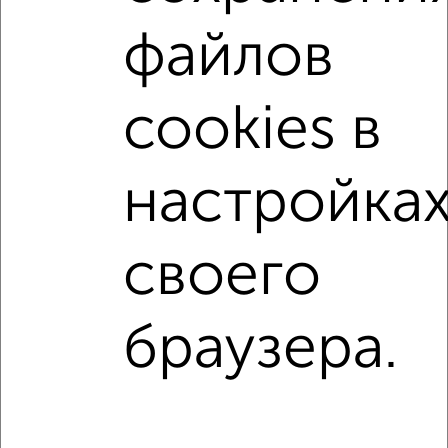
2
/5
файлов
Студия квартира, на длительный срок, 32м², 3/9 этаж
₽
14 000
в месяц
Советская 48
cookies в
Агентство, 02.08.2026
настройка
1 / 1
↑ НАВЕРХ К МЕНЮ
своего
Однокомнатные
Двухкомнатные
3‑комнатные
Квартиры студии
Без посредников
На длительный срок
На сутки
Без мебели
браузера.
Контакты
Политика конфиденциальности
Пользовательское соглашение
Серпухов, улица Пролетарская 25
© 2015–2026
Сайт-доска объявлений недвижимости
О проекте
Реклама на портале
Новости
Статьи
Блог
Риэлторы
Агентства