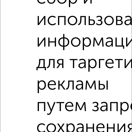
использов
‹
›
информац
2
/3
для таргет
Студия квартира, на длительный срок, 38м², 4/16 этаж
₽
13 000
в месяц
Весенняя 2
рекламы
Агентство, 04.08.2026
путем запр
‹
›
сохранени