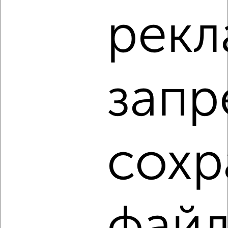
1-к квартира, на длительный срок, 36м², 4/16 этаж
рекл
₽
18 000
в месяц
Горького 6Б
Собственник, 06.08.2026
запр
‹
›
2
/8
сохр
1-к квартира, на длительный срок, 35м², 3/5 этаж
₽
15 000
в месяц
Энгельса 16
Собственник, 06.08.2026