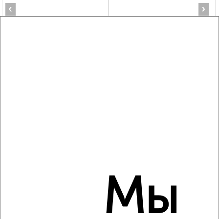
‹
›
2
/5
1-к квартира, на длительный срок, 38м², 3/5 этаж
₽
20 000
в месяц
мкр. Заборье, Гвардейская 51
Агентство, 06.08.2026
‹
›
Мы
2
/7
1-к квартира, на длительный срок, 38м², 6/9 этаж
₽
20 000
в месяц