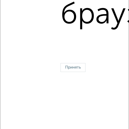
Октябрьская 15А
брау
Агентство, 06.08.2026
1 / 5
2
↑ НАВЕРХ К МЕНЮ
Однокомнатные
Двухкомнатные
3‑комнатные
Квартиры студии
Без посредников
На длительный срок
На сутки
Без мебели
Принять
Контакты
Политика конфиденциальности
Пользовательское соглашение
Серпухов, улица Пролетарская 25
© 2015–2026
Сайт-доска объявлений недвижимости
О проекте
Реклама на портале
Новости
Статьи
Блог
Риэлторы
Агентства
Застройщики
Ипотечный калькулятор
Консультации по недвижимости
Разместить объявление
Скачать приложение
Соцсети (vk.com | t.me | dzen.ru)