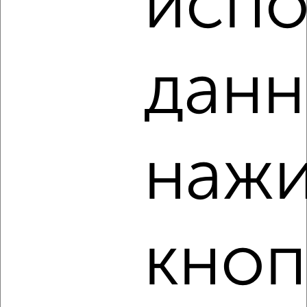
испо
‹
›
данн
2
/6
1-к квартира, на длительный срок, 35м², 2/5 этаж
₽
15 000
в месяц
Центральная 160к3
нажи
Агентство, 06.08.2026
кноп
‹
›
2
/7
1-к квартира, на длительный срок, 35м², 2/5 этаж