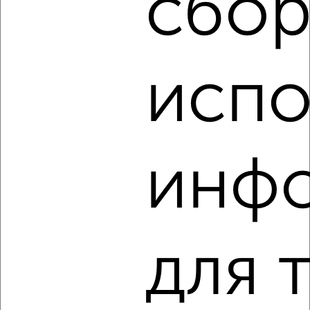
сбор
‹
›
испо
2
/3
1-к квартира, на длительный срок, 36м², 9/12 этаж
₽
17 000
в месяц
Горького 6Б
инф
Собственник, 06.08.2026
‹
›
для 
2
/3