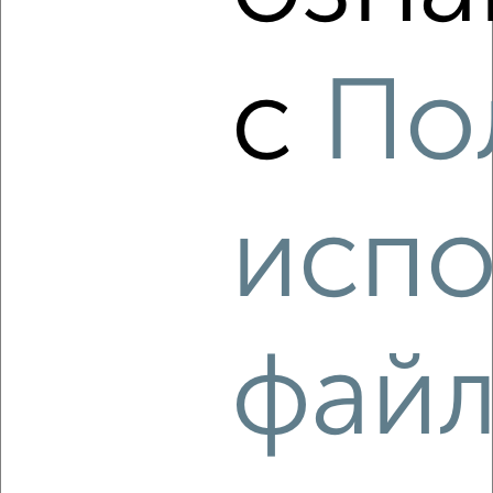
‹
›
с
По
2
/4
1-к квартира, на длительный срок, 49м², 8/16 этаж
₽
24 500
в месяц
проезд Мишина 5
Собственник, 06.08.2026
испо
‹
›
фай
2
/5
1-к квартира, на длительный срок, 35м², 5/9 этаж
₽
19 000
в месяц
мкр. Заборье, Борисовское шоссе 48Б