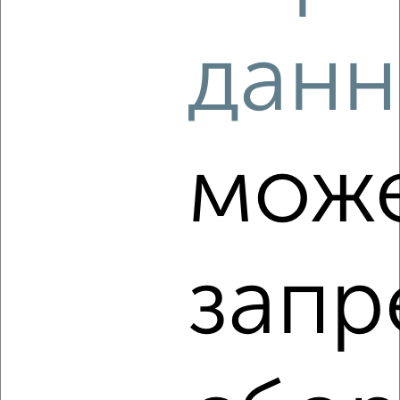
2
/5
данн
1-к квартира, на длительный срок, 35м², 8/8 этаж
₽
16 000
в месяц
Джона Рида 28
Собственник, 06.08.2026
мож
‹
›
запр
2
/3
1-к квартира, на длительный срок, 35м², 2/5 этаж
₽
21 000
в месяц
проезд Мишина 5
Собственник, 06.08.2026