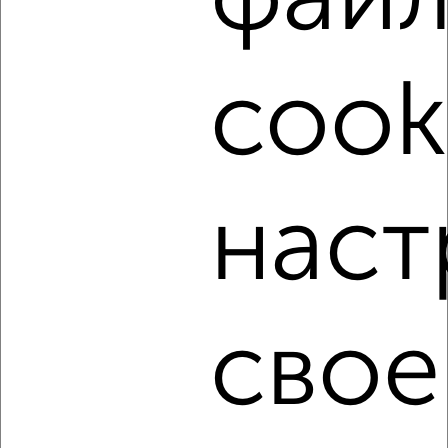
фай
‹
›
cook
2
/3
1-к квартира, на длительный срок, 35м², 2/5 этаж
₽
20 000
в месяц
Чернышевского 25
Собственник, 06.08.2026
наст
‹
›
свое
2
/4
1-к квартира, на длительный срок, 36м², 4/5 этаж
₽
18 000
в месяц