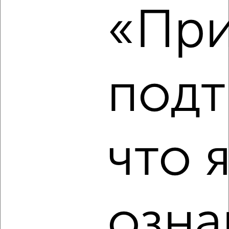
«При
₽
14 500
в месяц
Пушкина 13
Агентство, 06.08.2026
подт
‹
›
2
/3
что 
1-к квартира, на длительный срок, 35м², 2/5 этаж
₽
20 000
в месяц
мкр. Заборье, Целинная 23
Собственник, 06.08.2026
озна