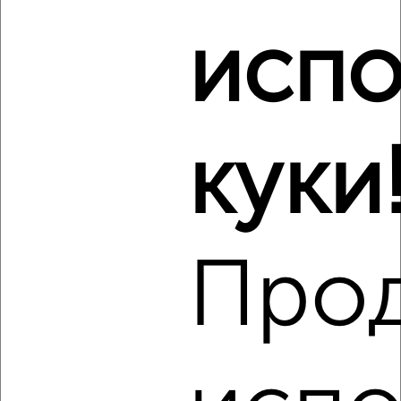
Борисовское шоссе 9
Агентство, 06.08.2026
испо
Виртуальные 3D-туры по музеям и объектам
культуры
куки
‹
›
Про
2
/4
1-к квартира, на длительный срок, 38м², 4/5 этаж
₽
20 000
в месяц
Космонавтов 22
Агентство, 06.08.2026