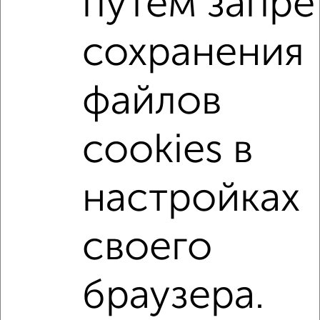
путем запре
С мебелью
Со стиральной машиной
сохранения
С посудомоечной машиной
С бытовой техникой
С телевизором
С телефоном
С интернетом
файлов
С кондиционером
Можно с ребенком
Можно с животными
с хорошим ремонтом
cookies в
не первый этаж
не последний этаж
с балконом
с центральным отоплением
Цена до 20 000 в мес.
настройках
площадью до 60 м²
своего
↑ НАВЕРХ К МЕНЮ
Однокомнатные
Двухкомнатные
3‑комнатные
Квартиры студии
браузера.
Без посредников
На длительный срок
На сутки
Без мебели