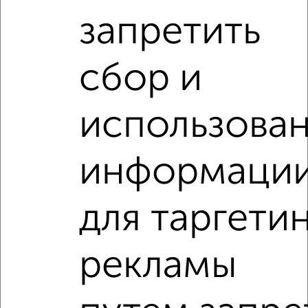
местам
запретить
сбор и
‹
›
использова
2
/2
информаци
2-к квартира, на длительный срок, 55м², 4/9 этаж
₽
14 000
в месяц
Луначарского 37
для таргети
Агентство, 08.08.2026
рекламы
2-к квартиры
Поиск по схожим параметрам:
на улице Борисовское шоссе
С холодильником