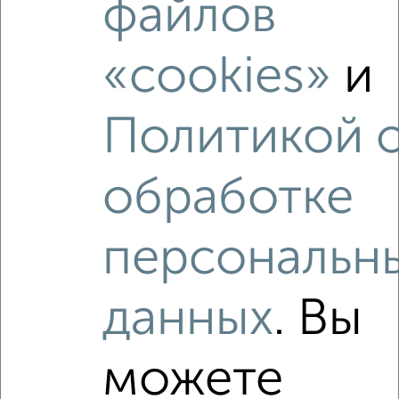
файлов
2-к квартира, на длительный срок, 45м², 2/5 этаж
₽
16 000
в месяц
Ивана Болотникова 32
«cookies»
и
Агентство, 08.08.2026
Политикой 
обработке
‹
›
персональн
2
/5
2-к квартира, на длительный срок, 49м², 6/9 этаж
₽
15 500
в месяц
данных
. Вы
проезд Мишина 16
Собственник, 08.08.2026
можете
Виртуальные 3D-туры по интересным