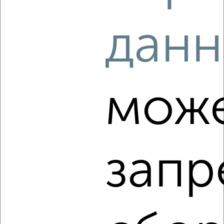
2
/1
данн
2-к квартира, на длительный срок, 52м², 2/5 этаж
₽
14 000
в месяц
Советская 103
Агентство, 09.08.2026
мож
‹
›
запр
2
/2
2-к квартира, на длительный срок, 65м², 5/16 этаж
₽
10 000
в месяц
мкр. Заборье, Центральная 142к2
Агентство, 09.08.2026