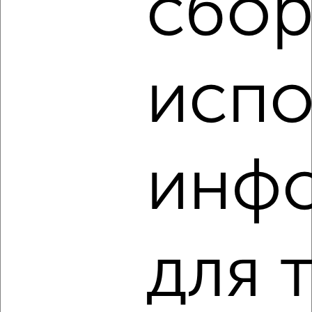
сбор
‹
›
испо
2
/2
2-к квартира, на длительный срок, 52м², 2/5 этаж
₽
14 000
в месяц
Чернышевского 31
инф
Агентство, 09.08.2026
‹
›
для 
2
/4