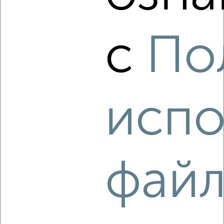
‹
›
с
По
2
/5
2-к квартира, на длительный срок, 49м², 3/9 этаж
₽
17 000
в месяц
Ворошилова 132
Агентство, 09.08.2026
испо
‹
›
фай
2
/6
2-к квартира, на длительный срок, 52м², 3/9 этаж
₽
15 000
в месяц
Фрунзе 7/1