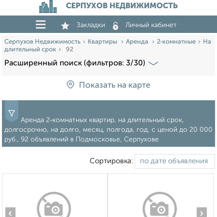
СЕРПУХОВ НЕДВИЖИМОСТЬ
Закладки
Личный кабинет
Серпухов Недвижимость
Квартиры
Аренда
2‑комнатные
На
длительный срок
92
Расширенный поиск (фильтров: 3/30)
Показать на карте
Аренда 2‑комнатных квартир, на длительный срок,
долгосрочно, на долго, месяц, полгода, год, c ценой до 20 000
руб., 92 объявлений в Подмосковье, Серпухове
Сортировка:
‹
›