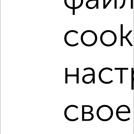
фай
‹
›
cook
2
/9
2-к квартира, на длительный срок, 55м², 3/9 этаж
₽
18 500
в месяц
Ворошилова 121
Агентство, 08.08.2026
наст
‹
›
свое
2
/6
2-к квартира, на длительный срок, 45м², 3/9 этаж
₽
18 500
в месяц