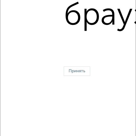
Ворошилова 136
брау
Агентство, 08.08.2026
1 / 4
2
↑ НАВЕРХ К МЕНЮ
Однокомнатные
Двухкомнатные
3‑комнатные
Квартиры студии
Без посредников
На длительный срок
На сутки
Без мебели
Принять
Контакты
Политика конфиденциальности
Пользовательское соглашение
Серпухов, улица Пролетарская 25
© 2015–2026
Сайт-доска объявлений недвижимости
О проекте
Реклама на портале
Новости
Статьи
Блог
Риэлторы
Агентства
Застройщики
Ипотечный калькулятор
Консультации по недвижимости
Разместить объявление
Скачать приложение
Соцсети (vk.com | t.me | dzen.ru)