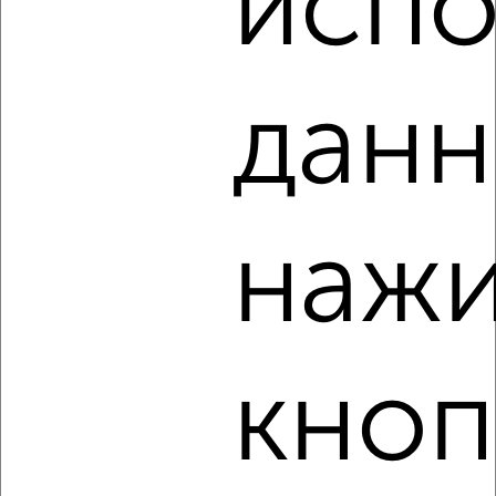
испо
‹
›
данн
2
/4
2-к квартира, на длительный срок, 52м², 3/9 этаж
₽
16 500
в месяц
Оборонная 9
нажи
Агентство, 09.08.2026
кноп
‹
›
2
/7
2-к квартира, на длительный срок, 48м², 2/5 этаж