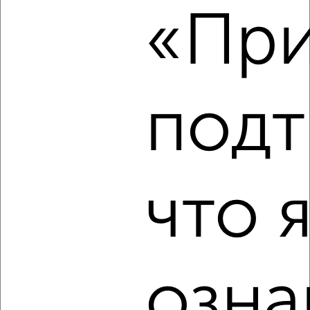
«При
₽
16 000
в месяц
Физкультурная 14
Агентство, 09.08.2026
подт
‹
›
2
/5
что 
2-к квартира, на длительный срок, 47м², 2/5 этаж
₽
18 000
в месяц
Чернышевского 25
Агентство, 09.08.2026
озна