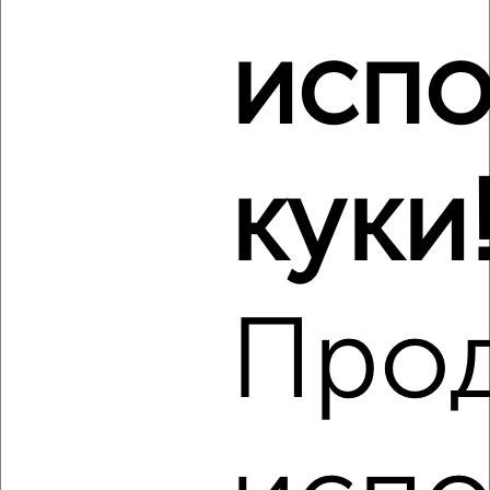
Ворошилова 132
Агентство, 09.08.2026
испо
Виртуальные 3D-туры по музеям и объектам
культуры
куки
‹
›
Про
2
/3
2-к квартира, на длительный срок, 36м², 4/5 этаж
₽
18 000
в месяц
Октябрьская 26
Агентство, 09.08.2026