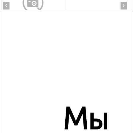
‹
›
2
/3
2-к квартира, на длительный срок, 45м², 2/5 этаж
₽
17 000
в месяц
Пушкина 44
Агентство, 09.08.2026
‹
›
Мы
2
/6
2-к квартира, на длительный срок, 48м², 3/9 этаж
₽
19 000
в месяц