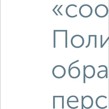
«coo
Агентство, 09.08.2026
Поли
‹
›
2
/2
2-к квартира, на длительный срок, 55м², 4/9 этаж
обра
₽
14 000
в месяц
Подольская 98
Агентство, 09.08.2026
перс
‹
›