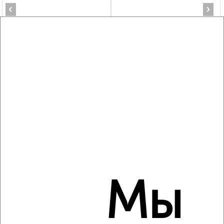
‹
›
2
/6
2-к квартира, на длительный срок, 52м², 3/5 этаж
₽
16 000
в месяц
Ворошилова 143Бк3
Агентство, 07.08.2026
‹
›
Мы
2
/6
2-к квартира, на длительный срок, 47м², 2/5 этаж
₽
17 000
в месяц