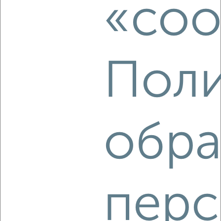
«coo
Агентство, 07.08.2026
Поли
‹
›
2
/5
2-к квартира, на длительный срок, 45м², 2/5 этаж
обра
₽
16 000
в месяц
Ивана Болотникова 32
Агентство, 07.08.2026
перс
‹
›