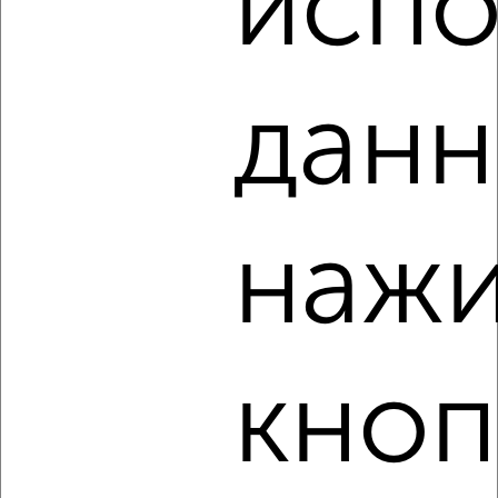
испо
‹
›
данн
2
/6
2-к квартира, на длительный срок, 52м², 2/10 этаж
₽
18 000
в месяц
Весенняя 66А
нажи
Агентство, 07.08.2026
кноп
‹
›
2
/7
2-к квартира, на длительный срок, 50м², 2/4 этаж