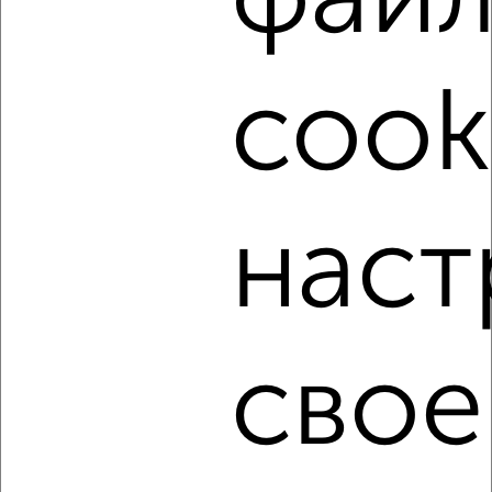
фай
‹
›
cook
2
/6
2-к квартира, на длительный срок, 54м², 10/16 этаж
₽
21 000
в месяц
Весенняя 8
Агентство, 07.08.2026
наст
‹
›
свое
2
/6
2-к квартира, на длительный срок, 49м², 4/5 этаж
₽
25 000
в месяц