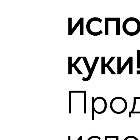
Российская 12/30
Агентство, 07.08.2026
испо
Виртуальные 3D-туры по музеям и объектам
культуры
куки
‹
›
Про
2
/7
2-к квартира, на длительный срок, 48м², 4/9 этаж
₽
16 000
в месяц
Советская 48
Агентство, 07.08.2026