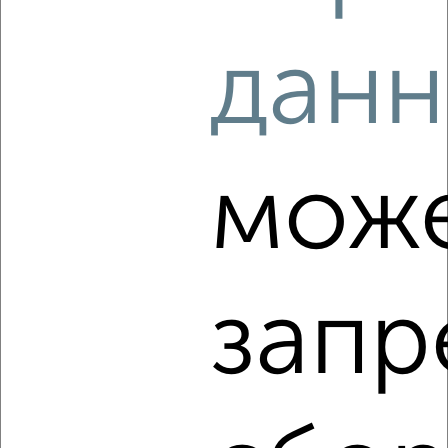
2
/6
данн
2-к квартира, на длительный срок, 48м², 3/9 этаж
₽
19 000
в месяц
Ворошилова 132
Агентство, 07.08.2026
мож
‹
›
запр
2
/5
2-к квартира, на длительный срок, 49м², 2/5 этаж
₽
17 500
в месяц
мкр. Ивановские Дворики, Новая 10
Агентство, 07.08.2026