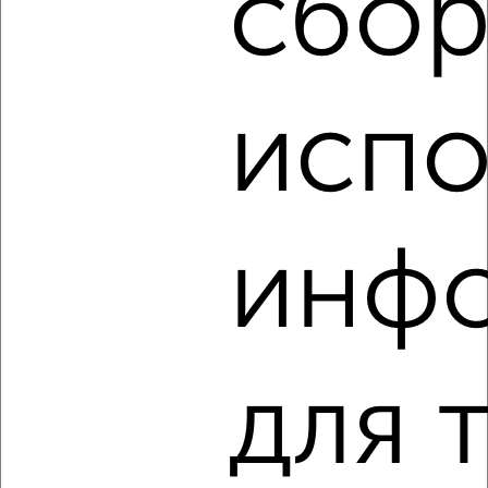
сбор
‹
›
испо
2
/5
2-к квартира, на длительный срок, 48м², 2/5 этаж
₽
17 000
в месяц
Физкультурная 18А
инф
Агентство, 07.08.2026
‹
›
для 
2
/7