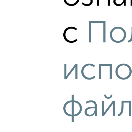
‹
›
с
По
2
/6
2-к квартира, на длительный срок, 50м², 3/5 этаж
₽
19 000
в месяц
Советская 118
Агентство, 07.08.2026
испо
‹
›
фай
2
/6
2-к квартира, на длительный срок, 47м², 2/5 этаж
₽
23 000
в месяц
Ворошилова 153А