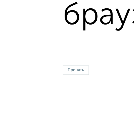
Ворошилова 167А
брау
Собственник, 07.08.2026
1 / 5
2
↑ НАВЕРХ К МЕНЮ
Однокомнатные
Двухкомнатные
3‑комнатные
Квартиры студии
Без посредников
На длительный срок
На сутки
Без мебели
Принять
Контакты
Политика конфиденциальности
Пользовательское соглашение
Серпухов, улица Пролетарская 25
© 2015–2026
Сайт-доска объявлений недвижимости
О проекте
Реклама на портале
Новости
Статьи
Блог
Риэлторы
Агентства
Застройщики
Ипотечный калькулятор
Консультации по недвижимости
Разместить объявление
Скачать приложение
Соцсети (vk.com | t.me | dzen.ru)