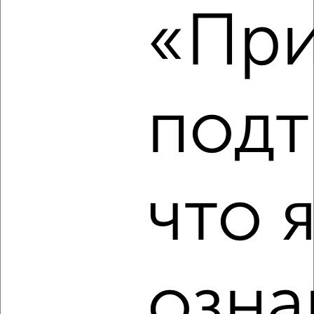
«При
₽
21 000
в месяц
Российская 24
Агентство, 07.08.2026
подт
‹
›
2
/4
что 
2-к квартира, на длительный срок, 50м², 2/5 этаж
₽
20 000
в месяц
Гражданская 12
Агентство, 07.08.2026
озна