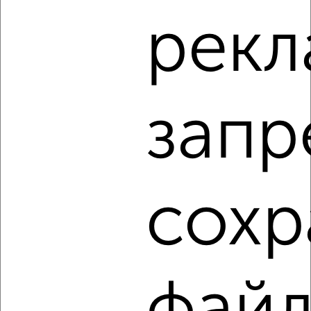
2-к квартира, на длительный срок, 62м², 14/16 этаж
рекл
₽
24 000
в месяц
Ворошилова 163
Агентство, 07.08.2026
запр
‹
›
2
/12
сохр
2-к квартира, на длительный срок, 58м², 7/10 этаж
₽
24 000
в месяц
Осенняя 7Б
Агентство, 07.08.2026