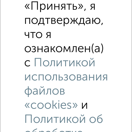
«Принять», я
подтверждаю,
что я
ознакомлен(а)
с
Политикой
использования
файлов
Рядом, с меньшей ценой
«cookies»
и
Недалеко от Энгельса 16 с ценой ниже
Политикой об