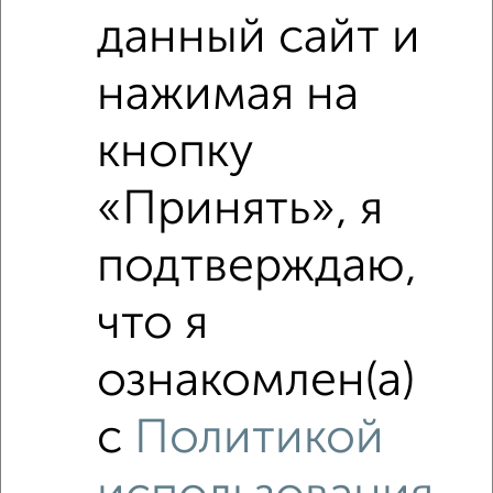
данный сайт и
нажимая на
кнопку
«Принять», я
подтверждаю,
что я
Рядом, с меньшей ценой
ознакомлен(а)
Недалеко от Пушкина 44А с ценой ниже
с
Политикой