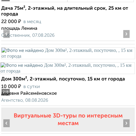
Дача 75м², 2-этажный, на длительный срок, 25 км от
города
₽
22 000
в месяц
площадь Ленина
‹
›
Собственник, 07.08.2026
Дом 300м², 2-этажный, посуточно, 15 км от города
₽
10 000
в сутки
2
/8
деревня Райсемёновское
Агентство, 08.08.2026
Виртуальные 3D-туры по интересным
‹
›
местам