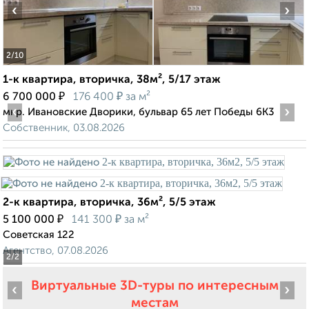
‹
›
2
/10
1-к квартира, вторичка, 38м², 5/17 этаж
₽
₽
6 700 000
176 400
за м²
‹
›
мкр. Ивановские Дворики, бульвар 65 лет Победы 6К3
Собственник, 03.08.2026
2-к квартира, вторичка, 36м², 5/5 этаж
₽
₽
5 100 000
141 300
за м²
Советская 122
Агентство, 07.08.2026
2
/2
Виртуальные 3D-туры по интересным
‹
›
местам