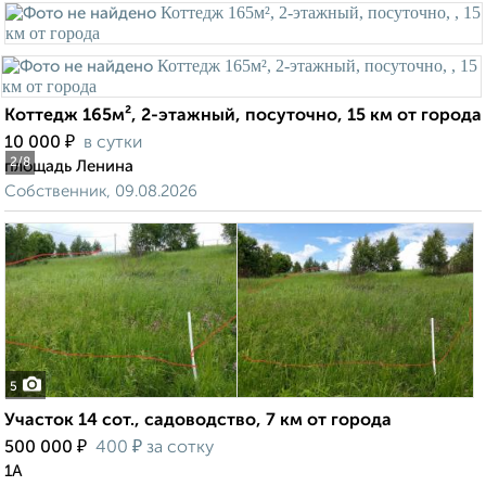
Коттедж 165м², 2-этажный, посуточно, 15 км от города
₽
10 000
в сутки
2
/8
площадь Ленина
Собственник, 09.08.2026
5
Участок 14 сот., садоводство, 7 км от города
₽
₽
500 000
400
за сотку
1А