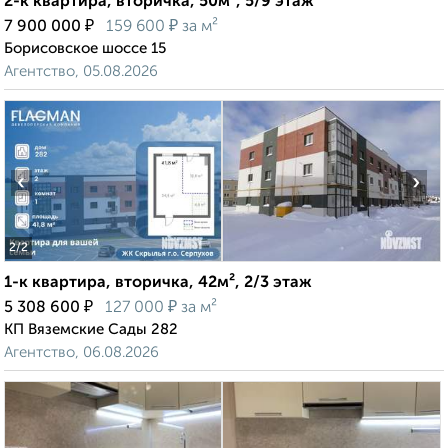
2-к квартира, вторичка, 50м², 5/9 этаж
₽
₽
7 900 000
159 600
за м²
Борисовское шоссе 15
Агентство, 05.08.2026
‹
›
2
/2
1-к квартира, вторичка, 42м², 2/3 этаж
₽
₽
5 308 600
127 000
за м²
КП Вяземские Сады 282
Агентство, 06.08.2026