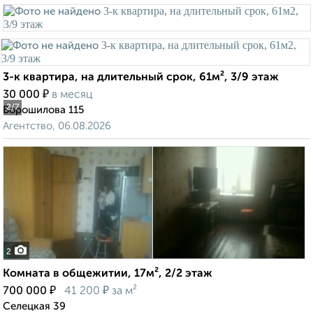
3-к квартира, на длительный срок, 61м², 3/9 этаж
₽
30 000
в месяц
2
/7
Ворошилова 115
Агентство, 06.08.2026
2
Комната в общежитии, 17м², 2/2 этаж
₽
₽
700 000
41 200
за м²
Селецкая 39