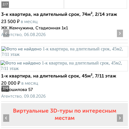
2
/7
3-к квартира, на длительный срок, 74м², 2/14 этаж
₽
23 500
в месяц
ЖК Жемчужина, Стадионная 1к1
‹
›
Агентство, 06.08.2026
1-к квартира, на длительный срок, 45м², 7/11 этаж
₽
20 000
в месяц
2
/4
Ворошилова 57
Агентство, 09.08.2026
Виртуальные 3D-туры по интересным
‹
›
местам