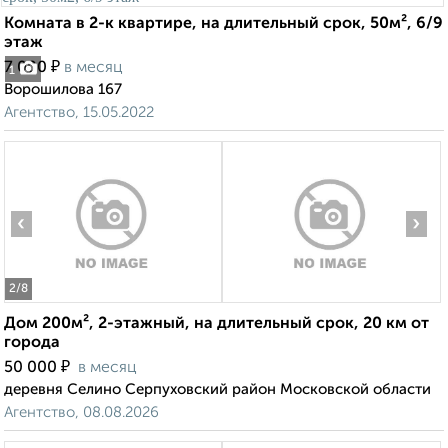
Комната в 2-к квартире, на длительный срок, 50м², 6/9
этаж
₽
7 000
в месяц
1
Ворошилова 167
Агентство, 15.05.2022
‹
›
2
/8
Дом 200м², 2-этажный, на длительный срок, 20 км от
города
₽
50 000
в месяц
деревня Селино Серпуховский район Московской области
Агентство, 08.08.2026