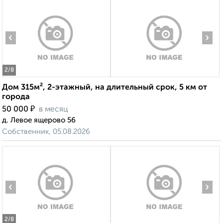
‹
›
2
/8
Дом 315м², 2-этажный, на длительный срок, 5 км от
города
₽
50 000
в месяц
д. Левое ящерово 56
Собственник, 05.08.2026
‹
›
2
/8