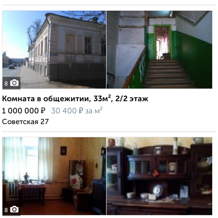
8
Комната в общежитии, 33м², 2/2 этаж
₽
₽
1 000 000
30 400
за м²
Советская 27
8