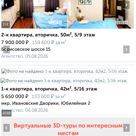
‹
›
2
/2
2-к квартира, вторичка, 50м², 5/9 этаж
₽
₽
7 900 000
159 600
за м²
‹
›
Борисовское шоссе 15
Агентство, 05.08.2026
1-к квартира, вторичка, 42м², 5/16 этаж
₽
₽
5 650 000
133 600
за м²
мкр. Ивановские Дворики, Юбилейная 2
Агентство, 06.08.2026
2
/10
Виртуальные 3D-туры по интересным
‹
›
местам