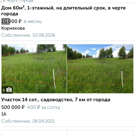
Дом 60м², 1-этажный, на длительный срок, в черте
города
₽
20 000
в месяц
2
/5
Корнякова
Собственник, 02.08.2026
5
Участок 14 сот., садоводство, 7 км от города
₽
₽
500 000
400
за сотку
1А
Собственник, 28.04.2021