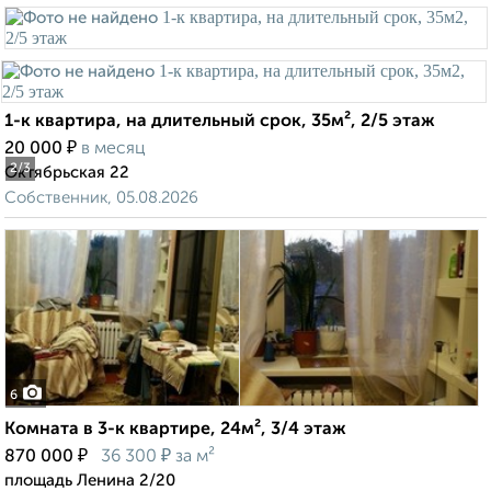
1-к квартира, на длительный срок, 35м², 2/5 этаж
₽
20 000
в месяц
2
/3
Октябрьская 22
Собственник, 05.08.2026
6
Комната в 3-к квартире, 24м², 3/4 этаж
₽
₽
870 000
36 300
за м²
площадь Ленина 2/20