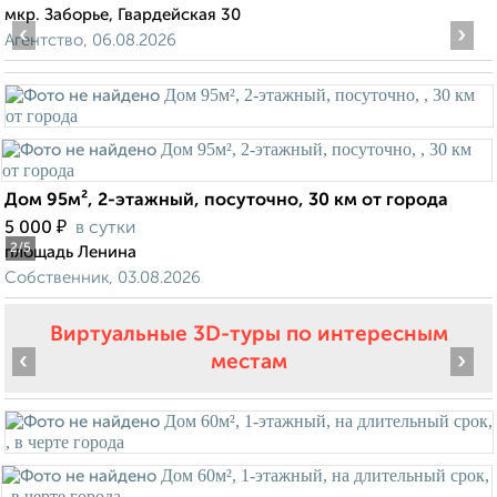
мкр. Заборье, Гвардейская 30
‹
›
Агентство, 06.08.2026
Дом 95м², 2-этажный, посуточно, 30 км от города
₽
5 000
в сутки
2
/5
площадь Ленина
Собственник, 03.08.2026
Виртуальные 3D-туры по интересным
‹
›
местам