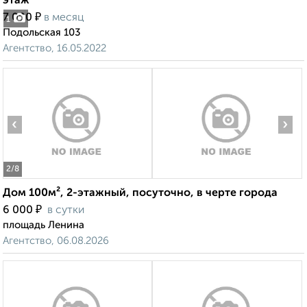
этаж
₽
7 000
в месяц
1
Подольская 103
Агентство, 16.05.2022
‹
›
2
/8
Дом 100м², 2-этажный, посуточно, в черте города
₽
6 000
в сутки
площадь Ленина
Агентство, 06.08.2026