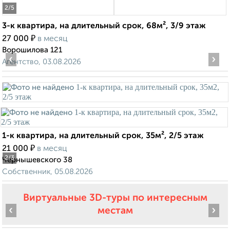
2
/5
3-к квартира, на длительный срок, 68м², 3/9 этаж
₽
27 000
в месяц
Ворошилова 121
‹
›
Агентство, 03.08.2026
1-к квартира, на длительный срок, 35м², 2/5 этаж
₽
21 000
в месяц
2
/3
Чернышевского 38
Собственник, 05.08.2026
Виртуальные 3D-туры по интересным
‹
›
местам