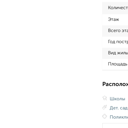
Количест
Этаж
Всего эт
Год пост
Вид жиль
Площадь 
Располо
Школы
Дет. са
Поликл