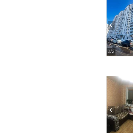
‹
2
/2
‹