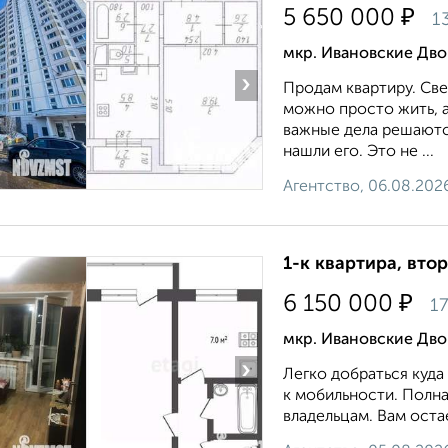
₽
5 650 000
1
мкр. Ивановские Дв
›
Продам квартиру. Све
можно просто жить, а
важные дела решаютс
нашли его. Это не ...
Агентство, 06.08.202
1-к квартира, втор
₽
6 150 000
17
мкр. Ивановские Дво
›
Легко добраться куда
к мобильности. Полна
владельцам. Вам остае