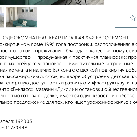
 ОДНОКОМНАТНАЯ КВАРТИРА!!! 48.9м2 ЕВРОРЕМОНТ.
о-кирпичном доме 1995 года постройки, расположенная в 
ностью готов к проживанию благодаря качественному совр
реимущество — продуманная и практичная планировка: про
а в прихожей уже установлены вместительные встроенные 
ная комната и наличие балкона с отделкой под кирпич доб
н пассажирским лифтом, во дворе обустроены детская пло
ранспортную доступность и развитую инфраструктуру: в ша
нтр «Б-класс», магазин «Дикси» и остановки общественно
лностью готова к сделке, имеется один взрослый собствен
льное предложение для тех, кто ищет ухоженное жилье в 
ателя: 192003
е: 11770448