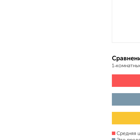
Сравнени
1‑комнатны
Средняя ц