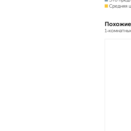
Это пред
Средняя ц
Похожие
1‑комнатны