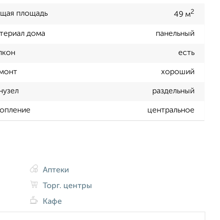
2
щая площадь
49 м
териал дома
панельный
лкон
есть
монт
хороший
нузел
раздельный
опление
центральное
Аптеки
Торг. центры
Кафе