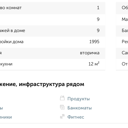
во комнат
1
Об
9
Ма
ажей в доме
9
Ба
ройки дома
1995
Ре
я
вторичка
Са
кухни
12 м²
От
жение, инфраструктура рядом
Продукты
ды
Банкоматы
иники
Фитнес