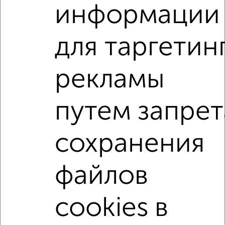
информации
2
/10
1-к квартира, вторичка, 38м², 5/17 этаж
₽
₽
для таргетин
6 700 000
176 400
за м²
мкр. Ивановские Дворики, бульвар 65 лет Победы 6К3
Собственник, 03.08.2026
рекламы
1-к квартиры
путем запрет
Поиск по схожим параметрам:
микрорайон Ивановские Дворики
сохранения
на улице Юбилейная
не первый этаж
не последний этаж
с балконом
файлов
с центральным отоплением
Вторичное жилье
cookies в
в панельном доме
с раздельным санузлом
площадью до 50 м²