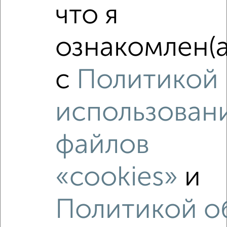
1-к квартира, вторичка, 42м², 5/16 этаж
что я
₽
₽
5 650 000
133 600
за м²
мкр. Ивановские Дворики, Юбилейная 2
Агентство, 06.08.2026
ознакомлен(а
с
Политикой
‹
›
использован
2
/2
файлов
1-к квартира, вторичка, 42м², 4/16 этаж
₽
₽
5 500 000
130 100
за м²
мкр. Ивановские Дворики, Юбилейная 2
«cookies»
и
Агентство, 05.08.2026
Политикой о