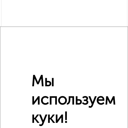
Мы
используем
Рядом, с меньшей ценой
куки!
Недалеко от Юбилейная 21 с ценой ниже