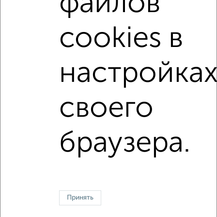
файлов
не последний этаж
с балконом
с центральным отоплением
Вторичное жилье
cookies в
в панельном доме
с раздельным санузлом
площадью до 50 м²
В зеленой зоне
настройка
В экологически чистом районе
своего
↑ НАВЕРХ К МЕНЮ
Однокомнатные
Двухкомнатные
Трехкомнатные
4‑комнатные
браузера.
Квартиры студии
От застройщика
Без посредников
Вторичное жилье
В новостройке
В строящемся доме
В новом доме
Контакты
Политика конфиденциальности
Пользовательское соглашение
Серпухов, улица Пролетарская 25
© 2015–2026
Сайт-доска объявлений недвижимости
О проекте
Принять
Реклама на портале
Новости
Статьи
Блог
Риэлторы
Агентства