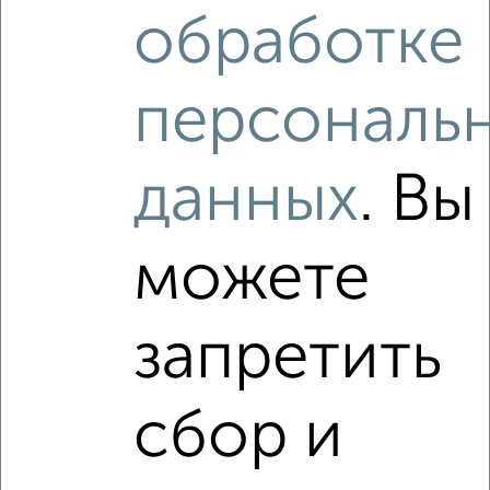
обработке
2
/2
1-к квартира, вторичка, 42м², 2/3 этаж
₽
₽
5 308 600
127 000
за м²
персональ
КП Вяземские Сады 282
Агентство, 06.08.2026
данных
. Вы
‹
›
можете
2
/2
запретить
1-к квартира, вторичка, 42м², 4/16 этаж
₽
₽
5 500 000
130 100
за м²
сбор и
мкр. Ивановские Дворики, Юбилейная 2
Агентство, 05.08.2026