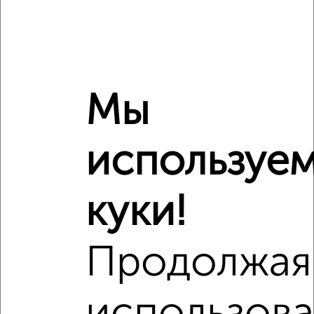
Сравнение средних цен
1‑комнатные квартиры с похожей площадью ±10%
Мы
₽
6 170 000
₽
5 650 000
используе
₽
6 170 000
куки!
Средняя цена район
Это предложение
Продолжая
Средняя цена по городу
Похожие предложения рядом
1‑комнатные квартиры недалеко от Юбилейная 2