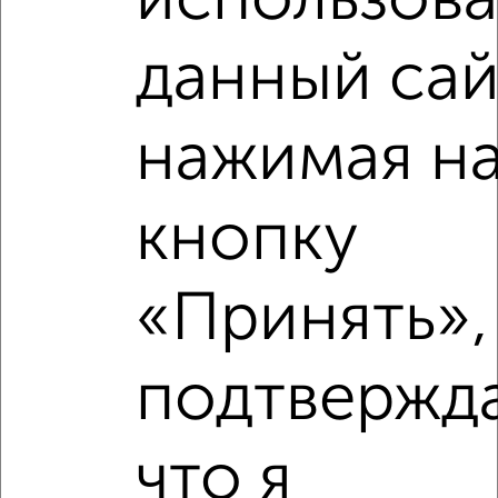
использова
данный сай
нажимая н
кнопку
«Принять»,
подтвержд
что я
Рядом, с меньшей ценой
Недалеко от Юбилейная 2 с ценой ниже