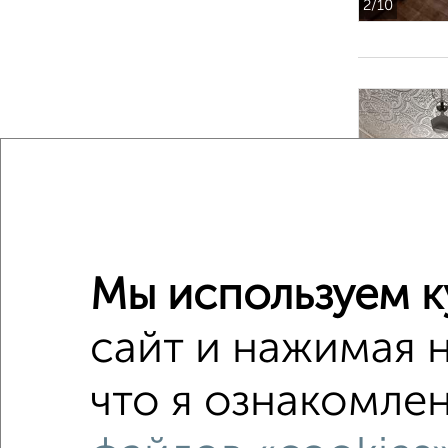
2
/10
‹
Мы используем к
2
/10
сайт и нажимая 
2-к квар
что я ознакомлен
Поиск по с