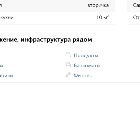
я
вторичка
Са
кухни
10 м²
От
жение, инфраструктура рядом
Продукты
ды
Банкоматы
иники
Фитнес