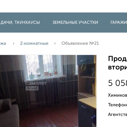
 ДАЧИ, ТАУНХАУСЫ
ЗЕМЕЛЬНЫЕ УЧАСТКИ
ГАРАЖ
ажа
2‑комнатные
Объявление №21
Прода
втори
5 0
Химиков
Телефон
Агентств