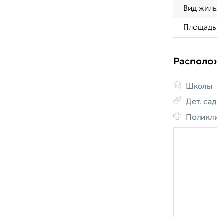
Вид жиль
Площадь 
Располо
Школы
Дет. са
Поликл