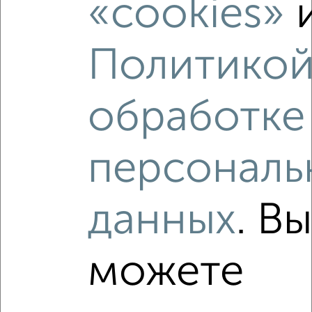
«cookies»
‹
›
Политикой
2
/10
обработке
2-к квартира, вторичка, 56м², 14/16 этаж
₽
₽
6 990 000
124 900
за м²
Весенняя 8
персональ
Агентство, 08.08.2026
данных
. Вы
‹
›
можете
2
/10