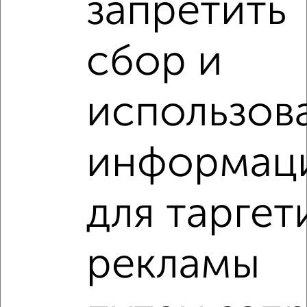
запретить
2-к квартира, вторичка, 60м², 3/3 этаж
₽
₽
7 300 000
122 700
за м²
Советская 43
сбор и
Агентство, 07.08.2026
Виртуальные 3D-туры по интересным
использов
местам
информац
‹
›
для таргет
2
/2
рекламы
2-к квартира, вторичка, 57м², 1/3 этаж
₽
₽
6 199 000
108 800
за м²
Советская 66