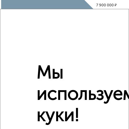
₽
7 900 000
₽
6 010 000
Средняя цена район
Это предложение
Средняя цена по городу
Похожие предложения рядом
Мы
2‑комнатные квартиры недалеко от Борисовское шоссе
15
используе
куки!