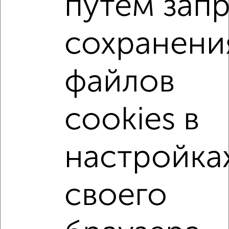
путем зап
Агентство, 07.08.2026
сохранени
2-к квартиры
Поиск по схожим параметрам:
на улице Борисовское шоссе
не первый этаж
файлов
не последний этаж
с балконом
c большой кухней
с центральным отоплением
Вторичное жилье
cookies в
в панельном доме
с раздельным санузлом
площадью до 50 м²
В большом дворе
настройка
В зеленой зоне
своего
↑ НАВЕРХ К МЕНЮ
Однокомнатные
Двухкомнатные
Трехкомнатные
4‑комнатные