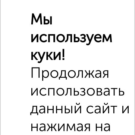
Мы
Рядом, с меньшей ценой
Недалеко от Луначарского 35 с ценой ниже
используем
куки!
‹
›
Продолжая
2
/7
использовать
2-к квартира, на длительный срок, 48м², 4/9 этаж
₽
16 000
в месяц
данный сайт и
Советская 48
Агентство, 08.08.2026
нажимая на