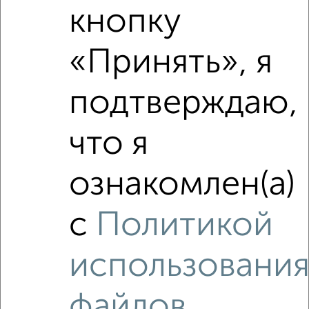
кнопку
‹
›
«Принять», я
2
/5
подтверждаю,
2-к квартира, на длительный срок, 48м², 2/5 этаж
₽
17 000
в месяц
Химиков 18
что я
Агентство, 08.08.2026
ознакомлен(а)
с
Политикой
‹
›
использовани
2
/5
2-к квартира, на длительный срок, 49м², 2/5 этаж
файлов