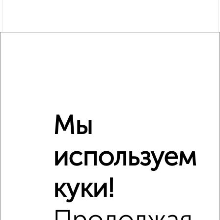
Мы
Рядом, с меньшей ценой
используем
Недалеко от проезд Мишина 13 с ценой ниже
куки!
‹
›