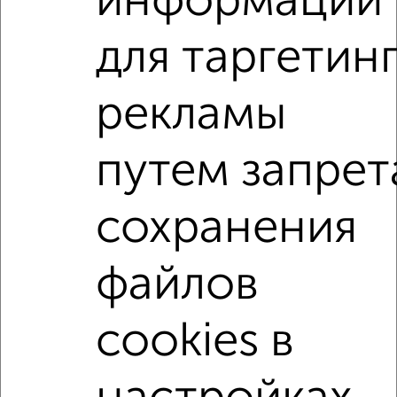
информации
Борисовское шоссе 7
Агентство, 08.08.2026
для таргетин
1-к квартиры
рекламы
Поиск по схожим параметрам:
путем запрет
на улице проезд Мишина
С холодильником
С мебелью
Со стиральной машиной
сохранения
С бытовой техникой
С телевизором
С интернетом
Можно с ребенком
файлов
Можно с животными
с хорошим ремонтом
не первый этаж
не последний этаж
с балконом
cookies в
c большой кухней
с центральным отоплением
Цена до 25 000 в мес.
площадью до 60 м²