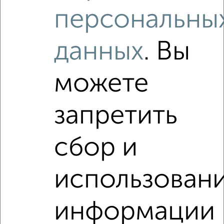
₽
25 000
в месяц
персональны
Подольская 101
Собственник, 07.08.2026
данных
. Вы
Виртуальные 3D-туры по интересным
местам
можете
запретить
‹
›
сбор и
2
/5
использован
3-к квартира, на длительный срок, 68м², 8/9 этаж
₽
25 000
в месяц
Луначарского 35
информации
Агентство, 07.08.2026