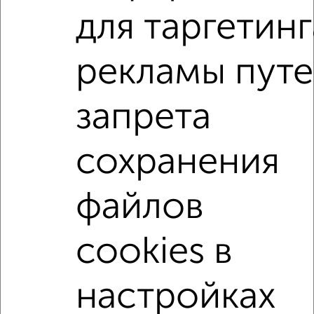
для таргетинг
3-к квартиры
Поиск по схожим параметрам:
рекламы пут
на улице Российская
без посредников
запрета
С холодильником
С мебелью
Со стиральной машиной
С бытовой техникой
сохранения
С телевизором
С интернетом
Можно с ребенком
Можно с животными
с хорошим ремонтом
файлов
не первый этаж
не последний этаж
в малоэтажном доме
с балконом
cookies в
с центральным отоплением
Цена до 30 000 в мес.
площадью до 70 м²
настройках