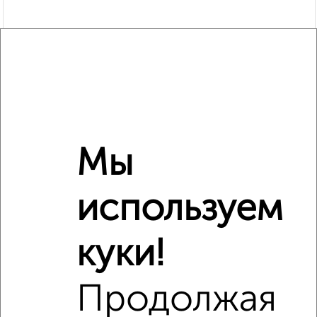
Мы
Рядом, с меньшей ценой
Недалеко от Российская 14 с ценой ниже
используем
куки!
‹
›
Продолжая
2
/5