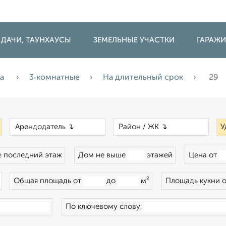
 ДАЧИ, ТАУНХАУСЫ
ЗЕМЕЛЬНЫЕ УЧАСТКИ
ГАРАЖ
да
3‑комнатные
На длительный срок
29
×
×
×
У
 последний этаж
Дом не выше
этажей
Цена от
×
Общая площадь от
до
м²
Площадь кухни 
По ключевому слову: