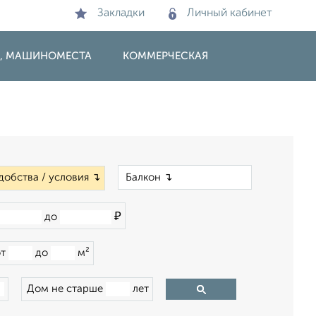
Закладки
Личный кабинет
И, МАШИНОМЕСТА
КОММЕРЧЕСКАЯ
×
добства / условия ↴
₽
до
от
до
м²
Дом не старше
лет