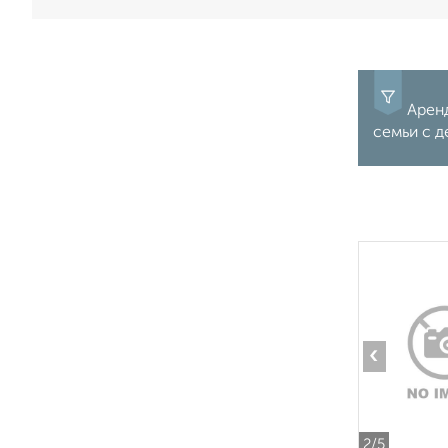
Аренд
семьи с д
‹
2
/5