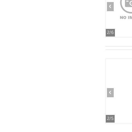
‹
2
/6
‹
2
/5