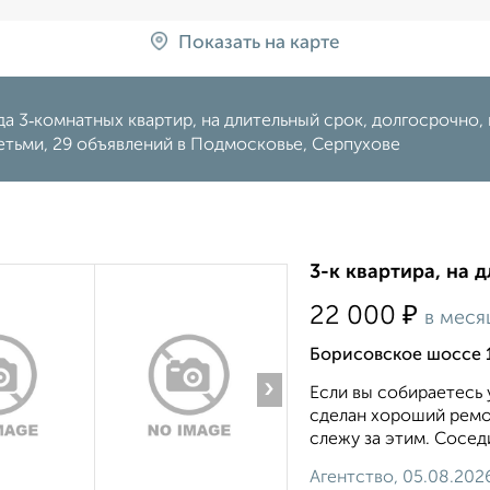
Показать на карте
а 3‑комнатных квартир, на длительный срок, долгосрочно, н
етьми, 29 объявлений в Подмосковье, Серпухове
3-к квартира, на 
₽
22 000
в меся
Борисовское шоссе 
›
Если вы собираетесь 
сделан хороший ремон
слежу за этим. Сосед
Агентство, 05.08.202