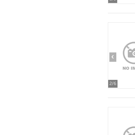
‹
2
/6